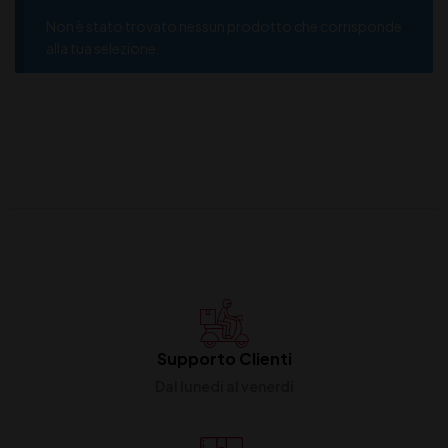
Non è stato trovato nessun prodotto che corrisponde
alla tua selezione.
Supporto Clienti
Dal lunedi al venerdi