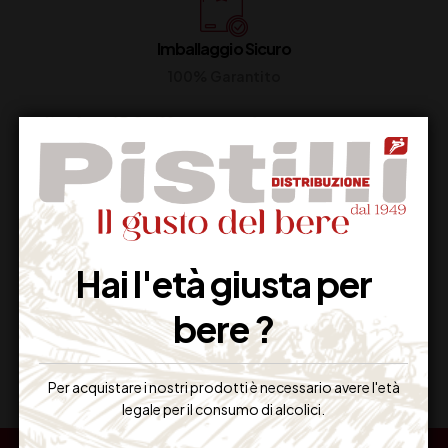
Imballaggio Sicuro
100% Garantito
Resi Gratuiti
Restituiscilo facilmente
Hai l'età giusta per
bere ?
Miglior Prezzo
Garantito sul Web
Per acquistare i nostri prodotti è necessario avere l'età
legale per il consumo di alcolici.