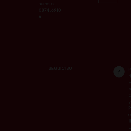
numero:
0874.6910
6
SEGUICI SU
P
ri
v
a
c
y
P
o
li
c