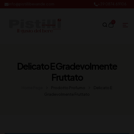
info@pistillibevande.com
+39 0874.69106
0
Delicato E Gradevolmente
Fruttato
Home Page
Prodotto Profumo
Delicato E
Gradevolmente Fruttato