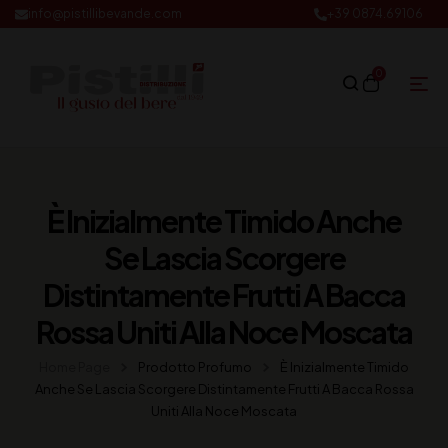
info@pistillibevande.com
+39 0874.69106
0
È Inizialmente Timido Anche
Se Lascia Scorgere
Distintamente Frutti A Bacca
Rossa Uniti Alla Noce Moscata
Home Page
Prodotto Profumo
È Inizialmente Timido
Anche Se Lascia Scorgere Distintamente Frutti A Bacca Rossa
Uniti Alla Noce Moscata