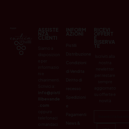
ASSISTE
INFORM
RICEVI
NZA
AZIONI
OFFERT
CLIENTI
E
RISERVA
Pistilli
TE
Siamo a
Distribuzione
disposizion
Iscriviti alla
e per
Condizioni
nostra
informazio
newletter
di Vendita
ni e
per restare
chiarimenti.
Diritto di
sempre
Scrivici a:
aggiornato
recesso
info@pisti
su offerte e
Spedizioni
llibevande
novità
.com
e
oppure
Pagamenti
telefonaci
News &
o mandaci