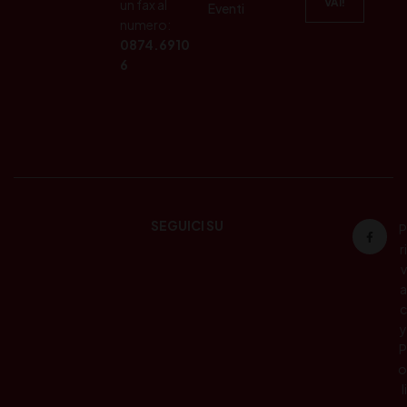
un fax al
Eventi
numero:
0874.6910
6
SEGUICI SU
P
ri
v
a
c
y
P
o
li