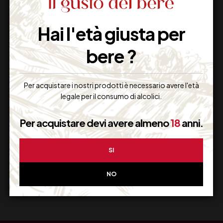
Hai l'età giusta per
Imballaggio Sicuro
100% Garantito
bere ?
Per acquistare i nostri prodotti è necessario avere l'età
legale per il consumo di alcolici.
Resi Gratuiti
Restituiscilo facilmente
Per acquistare devi avere almeno
18
anni.
SI
Miglior Prezzo
NO
Garantito sul Web