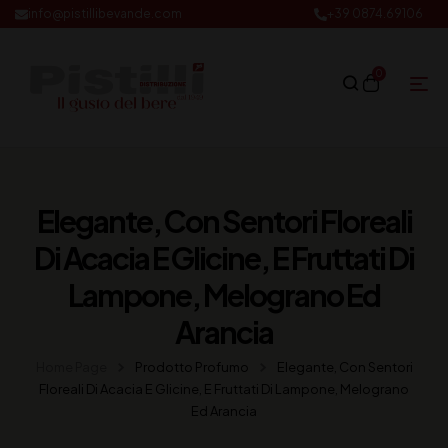
info@pistillibevande.com
+39 0874.69106
0
Elegante, Con Sentori Floreali
Di Acacia E Glicine, E Fruttati Di
Lampone, Melograno Ed
Arancia
Home Page
Prodotto Profumo
Elegante, Con Sentori
Floreali Di Acacia E Glicine, E Fruttati Di Lampone, Melograno
Ed Arancia