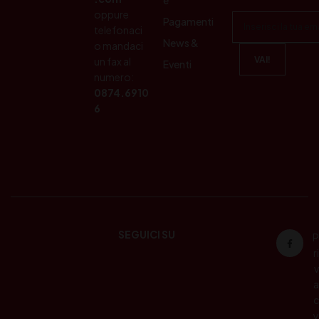
e
oppure
Pagamenti
telefonaci
News &
o mandaci
un fax al
Eventi
numero:
0874.6910
6
SEGUICI SU
P
ri
v
a
c
y