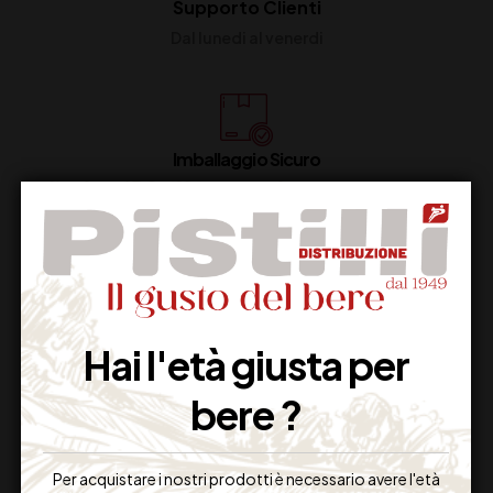
Supporto Clienti
Dal lunedi al venerdi
Imballaggio Sicuro
100% Garantito
Resi Gratuiti
Restituiscilo facilmente
Hai l'età giusta per
bere ?
Miglior Prezzo
Per acquistare i nostri prodotti è necessario avere l'età