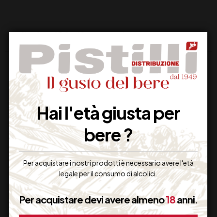
Hai l'età giusta per
Supporto Clienti
bere ?
Dal lunedi al venerdi
Per acquistare i nostri prodotti è necessario avere l'età
legale per il consumo di alcolici.
Imballaggio Sicuro
Per acquistare devi avere almeno
18
anni.
100% Garantito