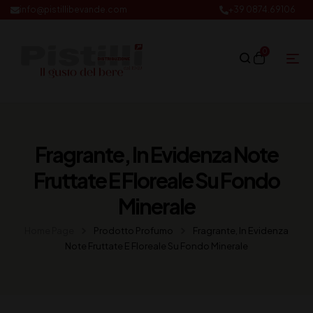
info@pistillibevande.com
+39 0874.69106
0
Fragrante, In Evidenza Note
Fruttate E Floreale Su Fondo
Minerale
Home Page
Prodotto Profumo
Fragrante, In Evidenza
Note Fruttate E Floreale Su Fondo Minerale