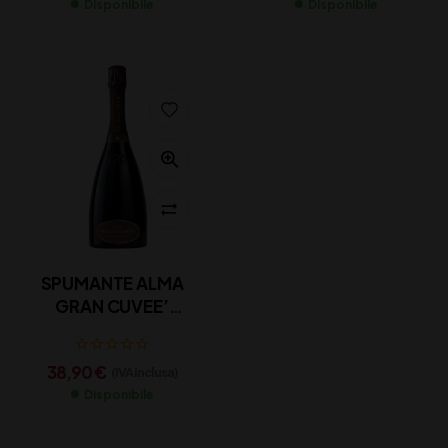
Disponibile
Disponibile
SPUMANTE ALMA
GRAN CUVEE’
FRANCIACORTA
DOCG BELLAVISTA
38,90
€
(IVA inclusa)
CL 75
Disponibile