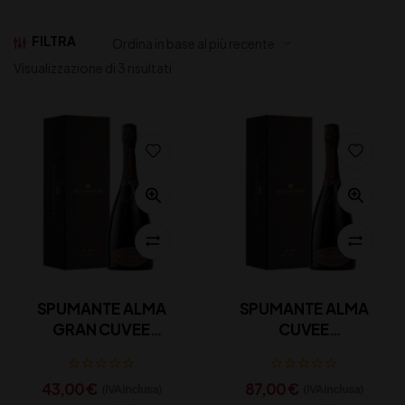
FILTRA
Visualizzazione di 3 risultati
SPUMANTE ALMA
SPUMANTE ALMA
GRAN CUVEE
CUVEE
FRANCIACORTA
FRANCIACORTA
DOCG BELLAVISTA
DOCG BELLAVISTA
43,00
€
87,00
€
(IVA inclusa)
(IVA inclusa)
CL 75 ASTUCCIATO
CL 150