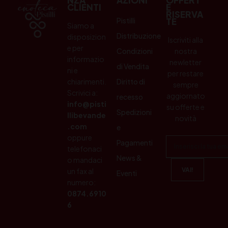
NZA
AZIONI
OFFERT
CLIENTI
E
RISERVA
Pistilli
TE
Siamo a
Distribuzione
disposizion
Iscriviti alla
e per
Condizioni
nostra
informazio
newletter
di Vendita
ni e
per restare
chiarimenti.
Diritto di
sempre
Scrivici a:
aggiornato
recesso
info@pisti
su offerte e
Spedizioni
llibevande
novità
.com
e
oppure
Pagamenti
telefonaci
News &
o mandaci
un fax al
Eventi
numero:
0874.6910
6