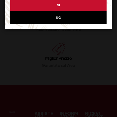
SI
NO
Resi Gratuiti
Restituiscilo facilmente
Miglior Prezzo
Garantito sul Web
ASSISTE
INFORM
RICEVI