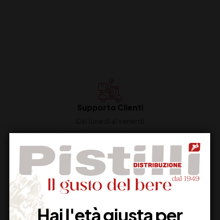
Supporto Clienti
Dal lunedi al venerdi
Imballaggio Sicuro
100% Garantito
Hai l'età giusta per