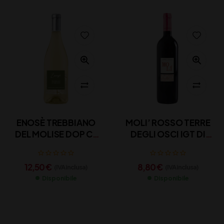
ENOSÈ TREBBIANO
MOLI’ ROSSO TERRE
DEL MOLISE DOP CL
DEGLI OSCI IGT DI
75
MAJO NORANTE CL
75
12,50
€
8,80
€
(IVA inclusa)
(IVA inclusa)
Disponibile
Disponibile