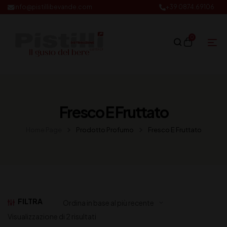
info@pistillibevande.com
+39 0874.69106
0
Fresco E Fruttato
Home Page
Prodotto Profumo
Fresco E Fruttato
FILTRA
Visualizzazione di 2 risultati