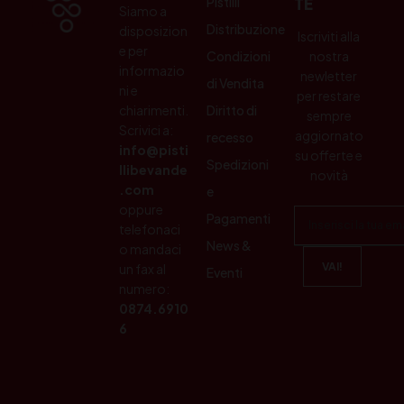
Pistilli
TE
Siamo a
Distribuzione
disposizion
Iscriviti alla
e per
Condizioni
nostra
informazio
newletter
di Vendita
ni e
per restare
chiarimenti.
Diritto di
sempre
Scrivici a:
aggiornato
recesso
info@pisti
su offerte e
Spedizioni
llibevande
novità
.com
e
oppure
Pagamenti
telefonaci
News &
o mandaci
un fax al
Eventi
numero:
0874.6910
6