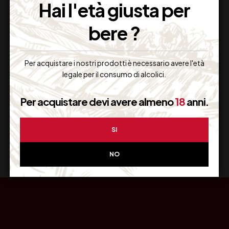
Hai l'età giusta per
bere ?
Resi Gratuiti
Per acquistare i nostri prodotti è necessario avere l'età
Restituiscilo facilmente
legale per il consumo di alcolici.
Per acquistare devi avere almeno
18
anni.
Miglior Prezzo
SI
Garantito sul Web
NO