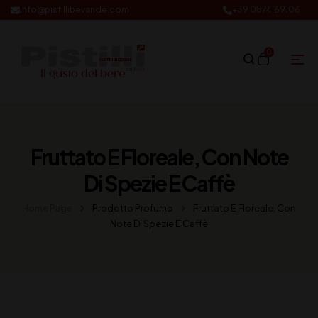
info@pistillibevande.com
+39 0874.69106
0
Fruttato E Floreale, Con Note
Di Spezie E Caffè
Home Page
Prodotto Profumo
Fruttato E Floreale, Con
Note Di Spezie E Caffè