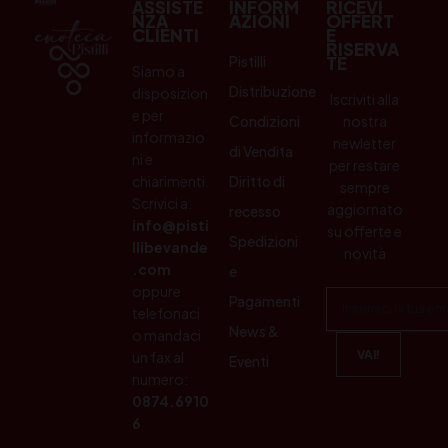
ASSISTE
INFORM
RICEVI
NZA
AZIONI
OFFERT
CLIENTI
E
RISERVA
Pistilli
TE
Siamo a
Distribuzione
disposizion
Iscriviti alla
e per
Condizioni
nostra
informazio
newletter
di Vendita
ni e
per restare
chiarimenti.
Diritto di
sempre
Scrivici a:
aggiornato
recesso
info@pisti
su offerte e
Spedizioni
llibevande
novità
.com
e
oppure
Pagamenti
telefonaci
News &
o mandaci
un fax al
Eventi
numero:
0874.6910
6