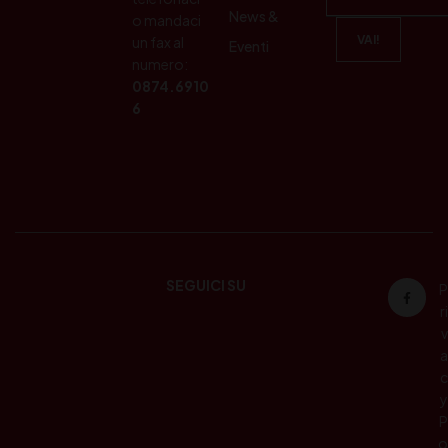
News &
o mandaci
un fax al
Eventi
numero:
0874.6910
6
SEGUICI SU
P
ri
v
a
c
y
P
o