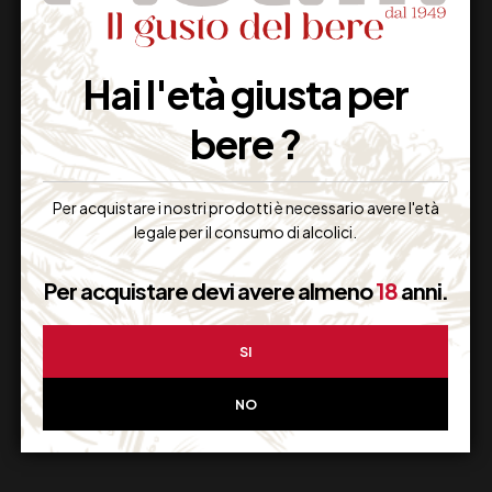
Hai l'età giusta per
Imballaggio Sicuro
bere ?
100% Garantito
Per acquistare i nostri prodotti è necessario avere l'età
legale per il consumo di alcolici.
Resi Gratuiti
Per acquistare devi avere almeno
18
anni.
Restituiscilo facilmente
SI
NO
Miglior Prezzo
Garantito sul Web