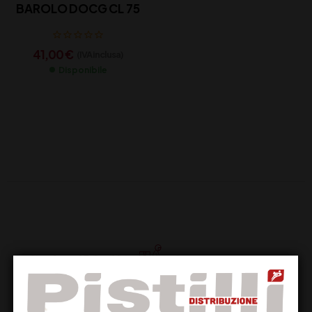
BAROLO DOCG CL 75
41,00
€
(IVA inclusa)
Disponibile
Supporto Clienti
Dal lunedi al venerdi