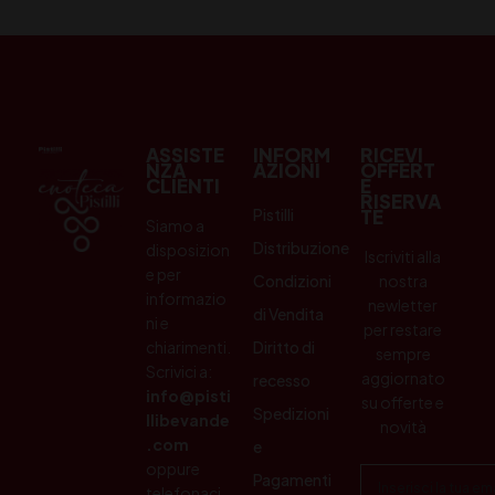
ASSISTE
INFORM
RICEVI
NZA
AZIONI
OFFERT
CLIENTI
E
RISERVA
Pistilli
TE
Siamo a
Distribuzione
disposizion
Iscriviti alla
e per
Condizioni
nostra
informazio
newletter
di Vendita
ni e
per restare
chiarimenti.
Diritto di
sempre
Scrivici a:
aggiornato
recesso
info@pisti
su offerte e
Spedizioni
llibevande
novità
.com
e
oppure
Pagamenti
telefonaci