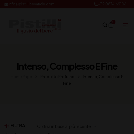
info@pistillibevande.com
+39 0874.69106
0
Intenso, Complesso E Fine
Home Page
Prodotto Profumo
Intenso, Complesso E
Fine
FILTRA