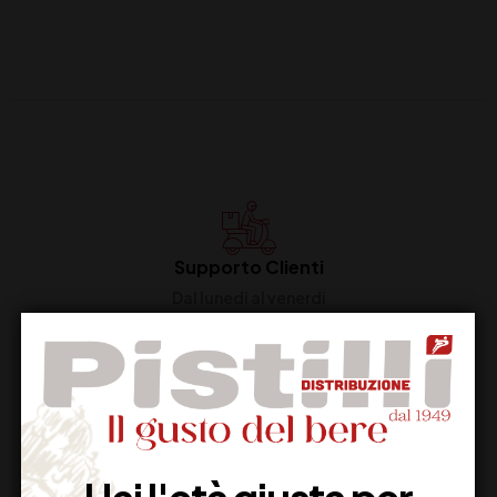
Supporto Clienti
Dal lunedi al venerdi
Imballaggio Sicuro
100% Garantito