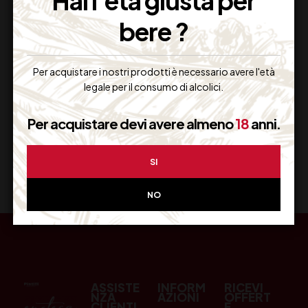
Hai l'età giusta per
bere ?
Resi Gratuiti
Restituiscilo facilmente
Per acquistare i nostri prodotti è necessario avere l'età
legale per il consumo di alcolici.
Per acquistare devi avere almeno
18
anni.
Miglior Prezzo
Garantito sul Web
SI
NO
ASSISTE
INFORM
RICEVI
NZA
AZIONI
OFFERT
CLIENTI
E