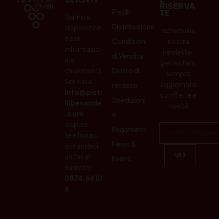
RISERVA
Pistilli
TE
Siamo a
Distribuzione
disposizion
Iscriviti alla
e per
Condizioni
nostra
informazio
newletter
di Vendita
ni e
per restare
chiarimenti.
Diritto di
sempre
Scrivici a:
aggiornato
recesso
info@pisti
su offerte e
Spedizioni
llibevande
novità
.com
e
oppure
Pagamenti
telefonaci
News &
o mandaci
un fax al
Eventi
numero:
0874.6910
6