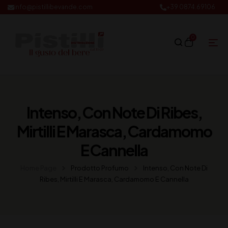
info@pistillibevande.com
+39 0874.69106
0
Intenso, Con Note Di Ribes,
Mirtilli E Marasca, Cardamomo
E Cannella
Home Page
Prodotto Profumo
Intenso, Con Note Di
Ribes, Mirtilli E Marasca, Cardamomo E Cannella