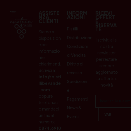
ASSISTE
INFORM
RICEVI
NZA
AZIONI
OFFERT
CLIENTI
E
RISERVA
Pistilli
TE
Siamo a
Distribuzione
disposizion
Iscriviti alla
e per
Condizioni
nostra
informazio
newletter
di Vendita
ni e
per restare
chiarimenti.
Diritto di
sempre
Scrivici a:
aggiornato
recesso
info@pisti
su offerte e
Spedizioni
llibevande
novità
.com
e
oppure
Pagamenti
telefonaci
News &
o mandaci
un fax al
Eventi
numero:
0874.6910