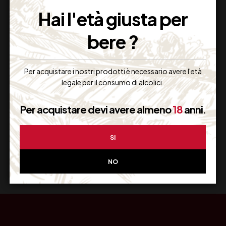
Imballaggio Sicuro
Hai l'età giusta per
100% Garantito
bere ?
Per acquistare i nostri prodotti è necessario avere l'età
Resi Gratuiti
legale per il consumo di alcolici.
Restituiscilo facilmente
Per acquistare devi avere almeno
18
anni.
SI
Miglior Prezzo
Garantito sul Web
NO