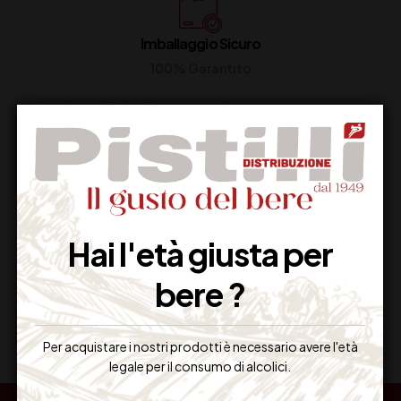
Imballaggio Sicuro
100% Garantito
Resi Gratuiti
Restituiscilo facilmente
Hai l'età giusta per
bere ?
Miglior Prezzo
Garantito sul Web
Per acquistare i nostri prodotti è necessario avere l'età
legale per il consumo di alcolici.