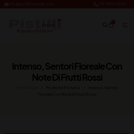
info@pistillibevande.com
+39 0874.69106
0
Intenso, Sentori Floreale Con
Note Di Frutti Rossi
Home Page
Prodotto Profumo
Intenso, Sentori
Floreale Con Note Di Frutti Rossi