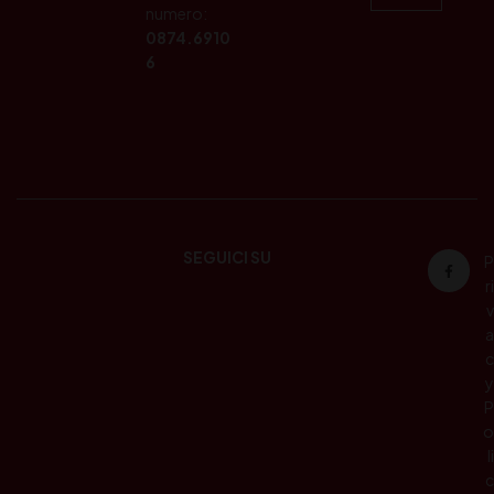
numero:
0874.6910
6
SEGUICI SU
P
ri
v
a
c
y
P
o
li
c