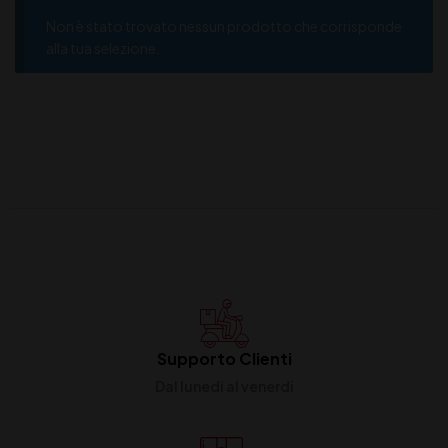
Non è stato trovato nessun prodotto che corrisponde
alla tua selezione.
Supporto Clienti
Dal lunedi al venerdi