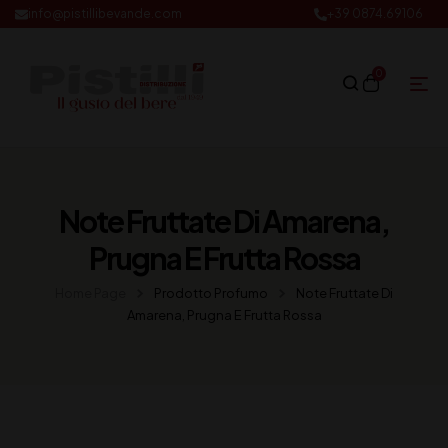
info@pistillibevande.com
+39 0874.69106
0
Note Fruttate Di Amarena,
Prugna E Frutta Rossa
Home Page
Prodotto Profumo
Note Fruttate Di
Amarena, Prugna E Frutta Rossa