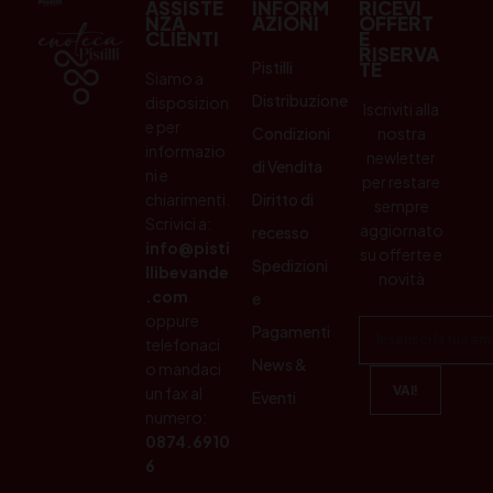
ASSISTE
INFORM
RICEVI
NZA
AZIONI
OFFERT
CLIENTI
E
RISERVA
Pistilli
TE
Siamo a
Distribuzione
disposizion
Iscriviti alla
e per
Condizioni
nostra
informazio
newletter
di Vendita
ni e
per restare
chiarimenti.
Diritto di
sempre
Scrivici a:
aggiornato
recesso
info@pisti
su offerte e
Spedizioni
llibevande
novità
.com
e
oppure
Pagamenti
telefonaci
News &
o mandaci
un fax al
Eventi
numero:
0874.6910
6