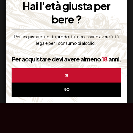
Hai l'età giusta per
bere ?
Resi Gratuiti
Per acquistare i nostri prodotti è necessario avere l'età
Restituiscilo facilmente
legale per il consumo di alcolici.
Per acquistare devi avere almeno
18
anni.
Miglior Prezzo
SI
Garantito sul Web
NO