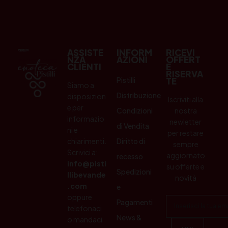
ASSISTE
INFORM
RICEVI
NZA
AZIONI
OFFERT
CLIENTI
E
RISERVA
Pistilli
TE
Siamo a
Distribuzione
disposizion
Iscriviti alla
e per
Condizioni
nostra
informazio
newletter
di Vendita
ni e
per restare
chiarimenti.
Diritto di
sempre
Scrivici a:
aggiornato
recesso
info@pisti
su offerte e
Spedizioni
llibevande
novità
.com
e
oppure
Pagamenti
telefonaci
News &
o mandaci