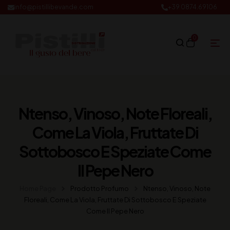
info@pistillibevande.com
+39 0874.69106
0
Ntenso, Vinoso, Note Floreali,
Come La Viola, Fruttate Di
Sottobosco E Speziate Come
Il Pepe Nero
Home Page
Prodotto Profumo
Ntenso, Vinoso, Note
Floreali, Come La Viola, Fruttate Di Sottobosco E Speziate
Come Il Pepe Nero