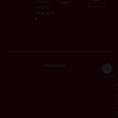
un fax al
Eventi
numero:
0874.6910
6
SEGUICI SU
P
ri
v
a
c
y
P
o
li