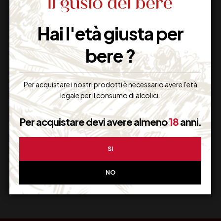
Hai l'età giusta per
Imballaggio Sicuro
100% Garantito
bere ?
Per acquistare i nostri prodotti è necessario avere l'età
legale per il consumo di alcolici.
Resi Gratuiti
Restituiscilo facilmente
Per acquistare devi avere almeno
18
anni.
SI
Miglior Prezzo
NO
Garantito sul Web