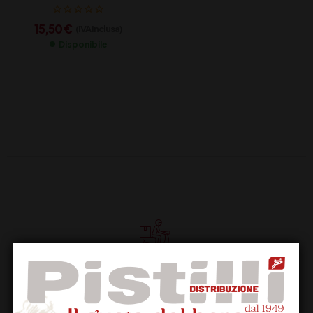
15,50
€
(IVA inclusa)
Disponibile
Supporto Clienti
Dal lunedi al venerdi