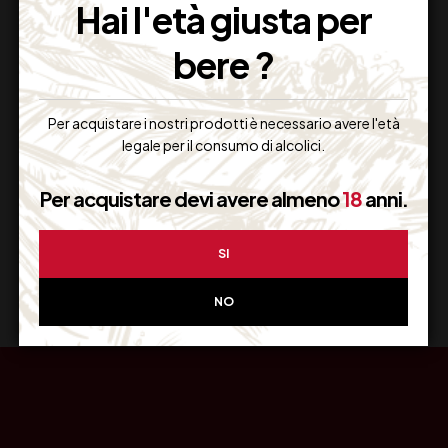
Hai l'età giusta per
bere ?
Resi Gratuiti
Per acquistare i nostri prodotti è necessario avere l'età
Restituiscilo facilmente
legale per il consumo di alcolici.
Per acquistare devi avere almeno
18
anni.
Miglior Prezzo
SI
Garantito sul Web
NO