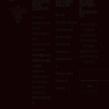
ASSISTE
INFORM
RICEVI
NZA
AZIONI
OFFERT
CLIENTI
E
RISERVA
Pistilli
TE
Siamo a
Distribuzione
disposizion
Iscriviti alla
e per
Condizioni
nostra
informazio
newletter
di Vendita
ni e
per restare
chiarimenti.
Diritto di
sempre
Scrivici a:
aggiornato
recesso
info@pisti
su offerte e
Spedizioni
llibevande
novità
.com
e
oppure
Pagamenti
telefonaci
News &
o mandaci
un fax al
Eventi
numero:
0874.6910
6