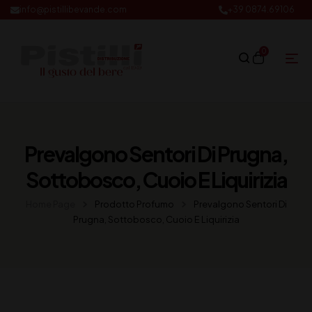
info@pistillibevande.com
+39 0874.69106
0
Prevalgono Sentori Di Prugna,
Sottobosco, Cuoio E Liquirizia
Home Page
Prodotto Profumo
Prevalgono Sentori Di
Prugna, Sottobosco, Cuoio E Liquirizia