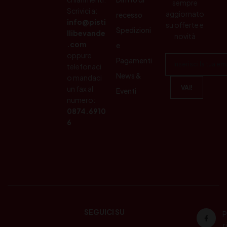
sempre
Scrivici a:
aggiornato
recesso
info@pisti
su offerte e
Spedizioni
llibevande
novità
.com
e
oppure
Pagamenti
telefonaci
News &
o mandaci
un fax al
Eventi
numero:
0874.6910
6
SEGUICI SU
P
ri