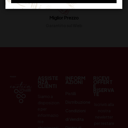
Miglior Prezzo
Garantito sul Web
ASSISTE
INFORM
RICEVI
NZA
AZIONI
OFFERT
CLIENTI
E
RISERVA
Pistilli
TE
Siamo a
Distribuzione
disposizion
Iscriviti alla
e per
Condizioni
nostra
informazio
newletter
di Vendita
ni e
per restare
chiarimenti.
Diritto di