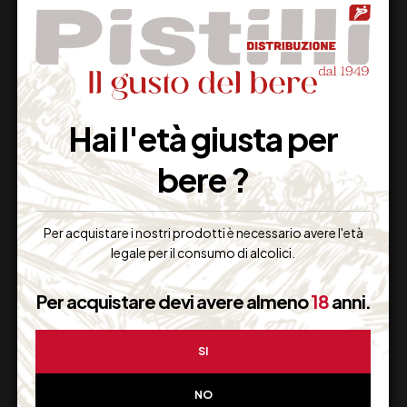
Supporto Clienti
Dal lunedi al venerdi
Hai l'età giusta per
bere ?
Imballaggio Sicuro
Per acquistare i nostri prodotti è necessario avere l'età
100% Garantito
legale per il consumo di alcolici.
Per acquistare devi avere almeno
18
anni.
Resi Gratuiti
SI
Restituiscilo facilmente
NO