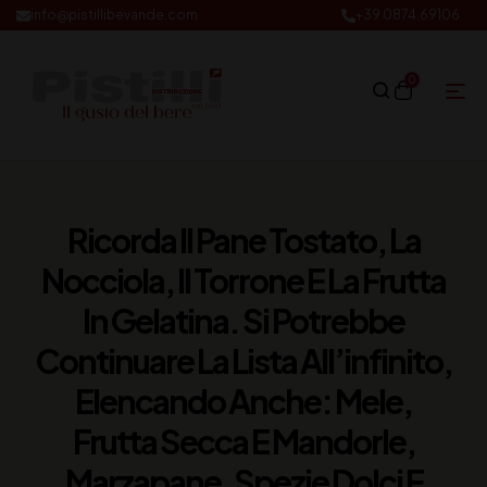
info@pistillibevande.com
+39 0874.69106
0
Ricorda Il Pane Tostato, La
Nocciola, Il Torrone E La Frutta
In Gelatina. Si Potrebbe
Continuare La Lista All’infinito,
Elencando Anche: Mele,
Frutta Secca E Mandorle,
Marzapane, Spezie Dolci E