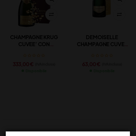
CHAMPAGNE KRUG
DEMOISELLE
CUVEE’ CON
CHAMPAGNE CUVEE
ASTUCCIO CL 75
CL 75
333,00
€
63,00
€
(IVA inclusa)
(IVA inclusa)
Disponibile
Disponibile