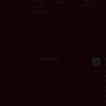
un fax al
Eventi
numero:
0874.6910
6
SEGUICI SU
P
ri
v
a
c
y
P
o
li