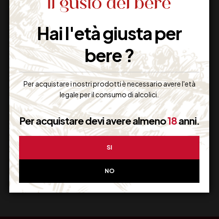
Hai l'età giusta per
Imballaggio Sicuro
100% Garantito
bere ?
Per acquistare i nostri prodotti è necessario avere l'età
legale per il consumo di alcolici.
Resi Gratuiti
Restituiscilo facilmente
Per acquistare devi avere almeno
18
anni.
SI
Miglior Prezzo
NO
Garantito sul Web