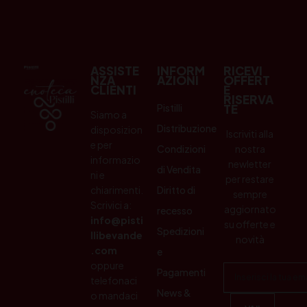
ASSISTE
INFORM
RICEVI
NZA
AZIONI
OFFERT
CLIENTI
E
RISERVA
Pistilli
TE
Siamo a
Distribuzione
disposizion
Iscriviti alla
e per
Condizioni
nostra
informazio
newletter
di Vendita
ni e
per restare
chiarimenti.
Diritto di
sempre
Scrivici a:
aggiornato
recesso
info@pisti
su offerte e
Spedizioni
llibevande
novità
.com
e
oppure
Pagamenti
telefonaci
News &
o mandaci