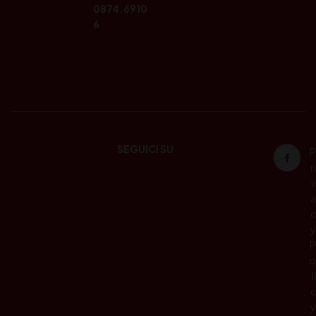
0874.6910
6
SEGUICI SU
P
ri
v
a
c
y
P
o
li
c
y