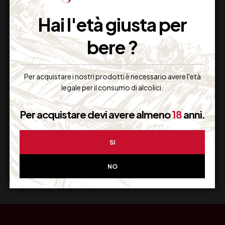
Imballaggio Sicuro
Hai l'età giusta per
100% Garantito
bere ?
Per acquistare i nostri prodotti è necessario avere l'età
Resi Gratuiti
legale per il consumo di alcolici.
Restituiscilo facilmente
Per acquistare devi avere almeno
18
anni.
SI
Miglior Prezzo
Garantito sul Web
NO