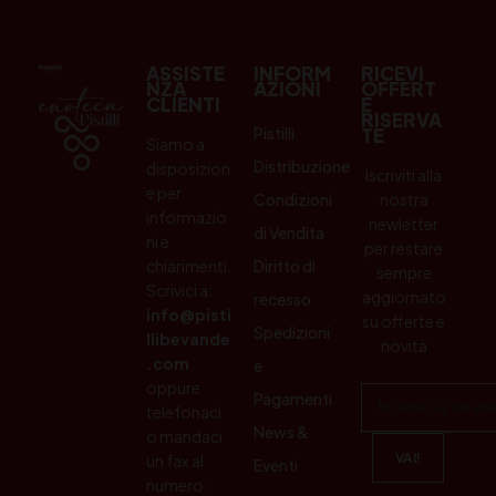
ASSISTE
INFORM
RICEVI
NZA
AZIONI
OFFERT
CLIENTI
E
RISERVA
Pistilli
TE
Siamo a
Distribuzione
disposizion
Iscriviti alla
e per
Condizioni
nostra
informazio
newletter
di Vendita
ni e
per restare
chiarimenti.
Diritto di
sempre
Scrivici a:
aggiornato
recesso
info@pisti
su offerte e
Spedizioni
llibevande
novità
.com
e
oppure
Pagamenti
telefonaci
News &
o mandaci
un fax al
Eventi
numero: