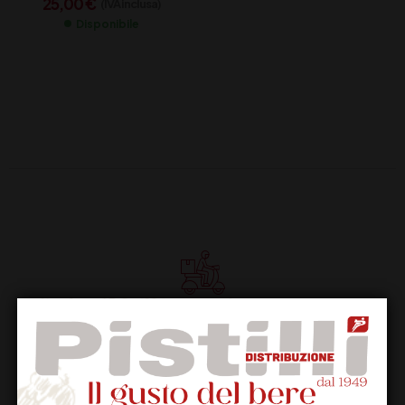
25,00
€
(IVA inclusa)
Disponibile
Supporto Clienti
Dal lunedi al venerdi