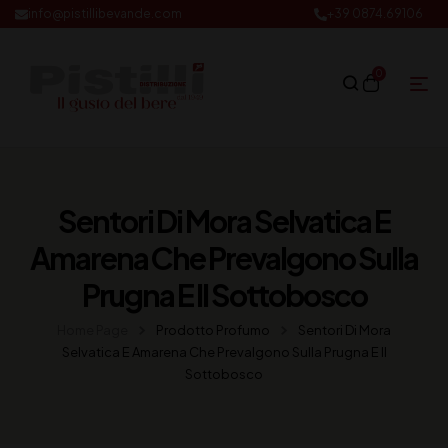
info@pistillibevande.com
+39 0874.69106
0
Sentori Di Mora Selvatica E
Amarena Che Prevalgono Sulla
Prugna E Il Sottobosco
Home Page
Prodotto Profumo
Sentori Di Mora
Selvatica E Amarena Che Prevalgono Sulla Prugna E Il
Sottobosco