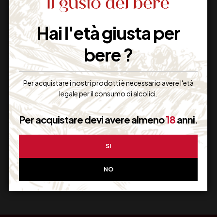
Hai l'età giusta per
Imballaggio Sicuro
100% Garantito
bere ?
Per acquistare i nostri prodotti è necessario avere l'età
legale per il consumo di alcolici.
Resi Gratuiti
Restituiscilo facilmente
Per acquistare devi avere almeno
18
anni.
SI
Miglior Prezzo
NO
Garantito sul Web