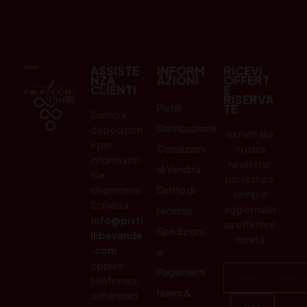
ASSISTE
INFORM
RICEVI
NZA
AZIONI
OFFERT
CLIENTI
E
RISERVA
Pistilli
TE
Siamo a
Distribuzione
disposizion
Iscriviti alla
e per
Condizioni
nostra
informazio
newletter
di Vendita
ni e
per restare
chiarimenti.
Diritto di
sempre
Scrivici a:
aggiornato
recesso
info@pisti
su offerte e
Spedizioni
llibevande
novità
.com
e
oppure
Pagamenti
telefonaci
News &
o mandaci