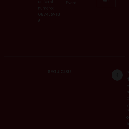
un fax al
Eventi
numero:
0874.6910
6
SEGUICI SU
P
ri
v
a
c
y
P
o
li