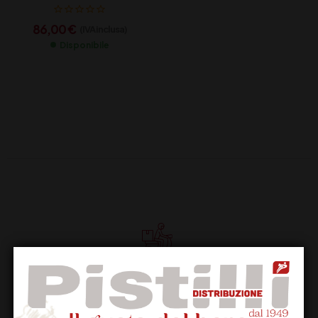
86,00
€
(IVA inclusa)
Disponibile
Supporto Clienti
Dal lunedi al venerdi