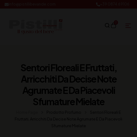
info@pistillibevande.com
+39 0874.69106
0
Sentori Floreali E Fruttati,
Arricchiti Da Decise Note
Agrumate E Da Piacevoli
Sfumature Mielate
Home Page
Prodotto Profumo
Sentori Floreali E
Fruttati, Arricchiti Da Decise Note Agrumate E Da Piacevoli
Sfumature Mielate