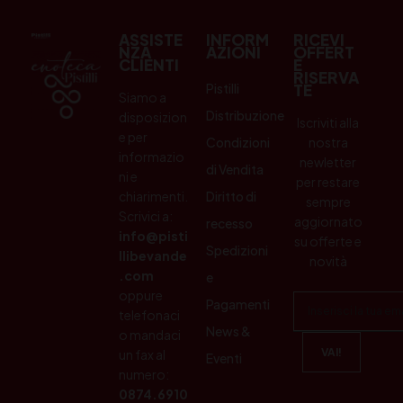
ASSISTE
INFORM
RICEVI
NZA
AZIONI
OFFERT
CLIENTI
E
RISERVA
Pistilli
TE
Siamo a
Distribuzione
disposizion
Iscriviti alla
e per
Condizioni
nostra
informazio
newletter
di Vendita
ni e
per restare
chiarimenti.
Diritto di
sempre
Scrivici a:
aggiornato
recesso
info@pisti
su offerte e
Spedizioni
llibevande
novità
.com
e
oppure
Pagamenti
telefonaci
News &
o mandaci
un fax al
Eventi
numero:
0874.6910