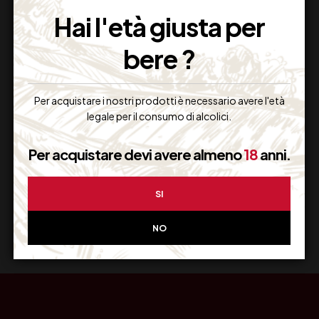
Imballaggio Sicuro
Hai l'età giusta per
100% Garantito
bere ?
Per acquistare i nostri prodotti è necessario avere l'età
Resi Gratuiti
legale per il consumo di alcolici.
Restituiscilo facilmente
Per acquistare devi avere almeno
18
anni.
SI
Miglior Prezzo
Garantito sul Web
NO