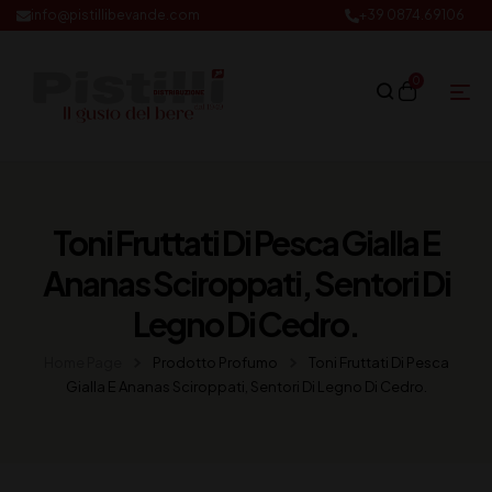
info@pistillibevande.com
+39 0874.69106
0
Toni Fruttati Di Pesca Gialla E
Ananas Sciroppati, Sentori Di
Legno Di Cedro.
Home Page
Prodotto Profumo
Toni Fruttati Di Pesca
Gialla E Ananas Sciroppati, Sentori Di Legno Di Cedro.