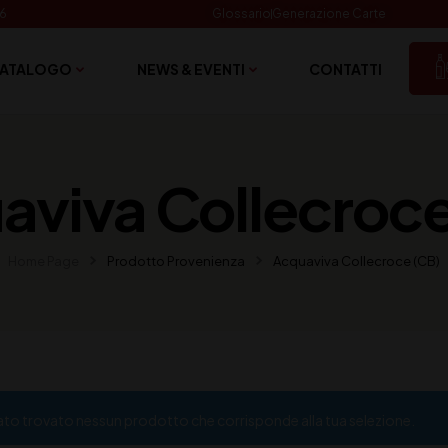
06
Glossario
Generazione Carte
ATALOGO
NEWS & EVENTI
CONTATTI
aviva Collecroce
Home Page
Prodotto Provenienza
Acquaviva Collecroce (CB)
ato trovato nessun prodotto che corrisponde alla tua selezione.