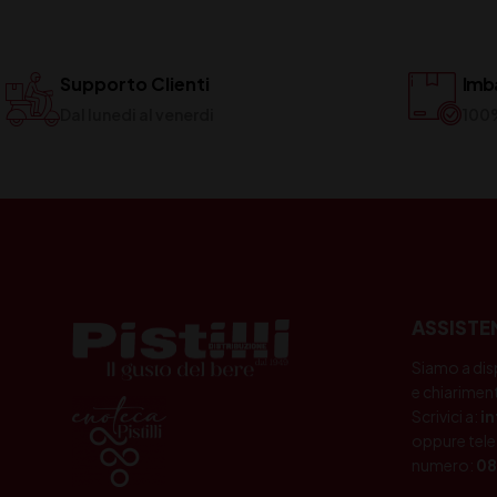
Supporto Clienti
Imba
Dal lunedi al venerdi
100
ASSISTE
Siamo a dis
e chiariment
Scrivici a:
i
oppure tele
numero:
08