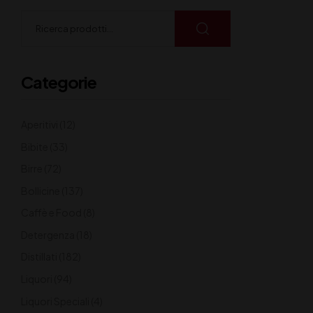
Categorie
Aperitivi
(12)
Bibite
(33)
Birre
(72)
Bollicine
(137)
Caffè e Food
(8)
Detergenza
(18)
Distillati
(182)
Liquori
(94)
Liquori Speciali
(4)