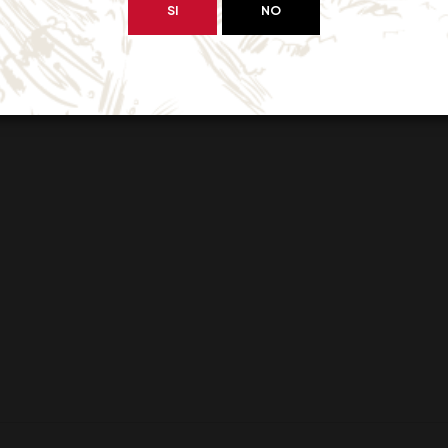
SI
NO