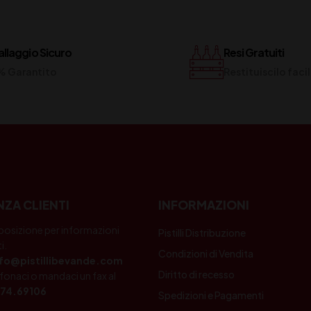
llaggio Sicuro
Resi Gratuiti
% Garantito
Restituiscilo fac
NZA CLIENTI
INFORMAZIONI
posizione per informazioni
Pistilli Distribuzione
i.
Condizioni di Vendita
nfo@pistillibevande.com
Diritto di recesso
fonaci o mandaci un fax al
74.69106
Spedizioni e Pagamenti