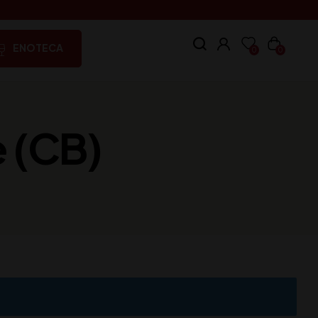
ENOTECA
0
0
 (CB)