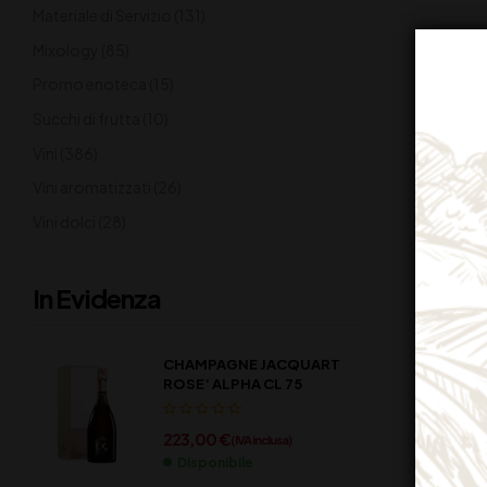
Materiale di Servizio
(131)
Mixology
(85)
Promo enoteca
(15)
Succhi di frutta
(10)
Vini
(386)
Vini aromatizzati
(26)
Vini dolci
(28)
In Evidenza
CHAMPAGNE JACQUART
ROSE’ ALPHA CL 75
223,00
€
(IVA inclusa)
Disponibile