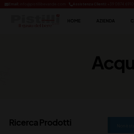
Email:
info@pistillibevande.com
Assistenza Clienti:
+39 0874.691
HOME
AZIENDA
C
Acqu
Ricerca Prodotti
Non è st