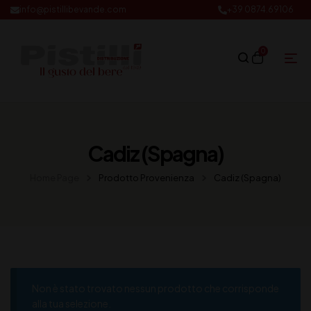
info@pistillibevande.com
+39 0874.69106
0
Cadiz (Spagna)
Home Page
Prodotto Provenienza
Cadiz (Spagna)
Non è stato trovato nessun prodotto che corrisponde
alla tua selezione.