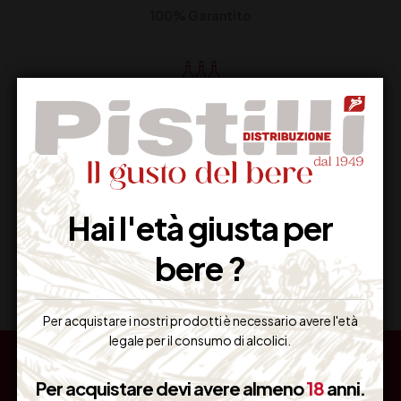
100% Garantito
Resi Gratuiti
Restituiscilo facilmente
Hai l'età giusta per
Miglior Prezzo
bere ?
Garantito sul Web
Per acquistare i nostri prodotti è necessario avere l'età
legale per il consumo di alcolici.
Per acquistare devi avere almeno
18
anni.