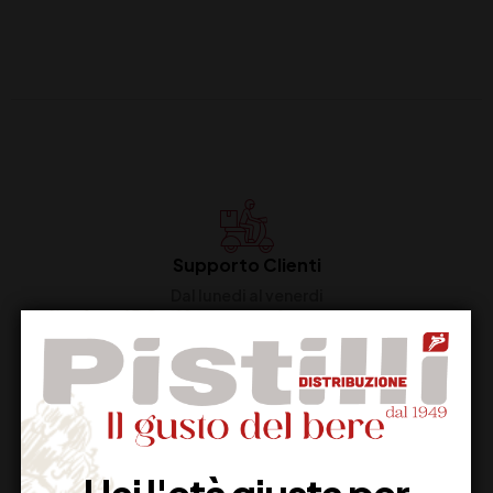
Supporto Clienti
Dal lunedi al venerdi
Imballaggio Sicuro
100% Garantito