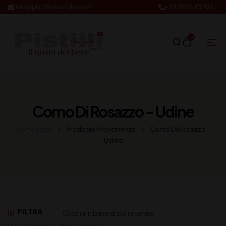
info@pistillibevande.com
+39 0874.69106
0
Corno Di Rosazzo - Udine
Home Page
Prodotto Provenienza
Corno Di Rosazzo -
Udine
FILTRA