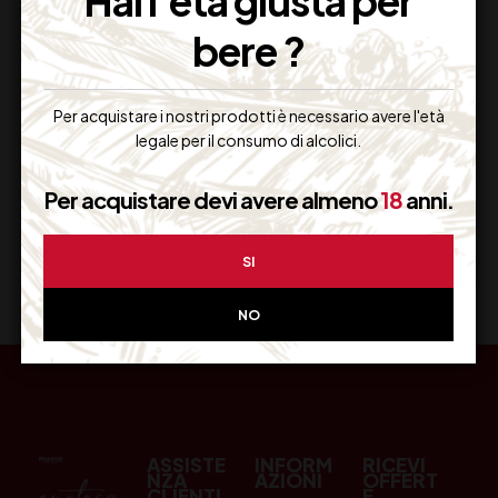
Hai l'età giusta per
bere ?
Resi Gratuiti
Restituiscilo facilmente
Per acquistare i nostri prodotti è necessario avere l'età
legale per il consumo di alcolici.
Per acquistare devi avere almeno
18
anni.
Miglior Prezzo
Garantito sul Web
SI
NO
ASSISTE
INFORM
RICEVI
NZA
AZIONI
OFFERT
CLIENTI
E