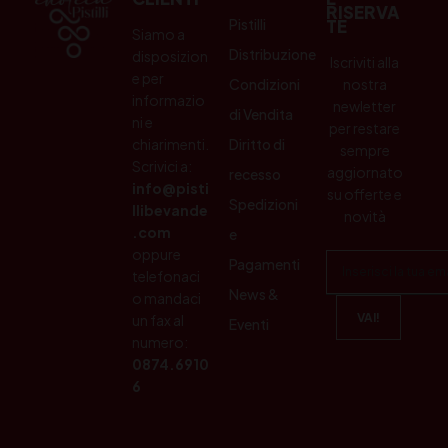
RISERVA
Pistilli
TE
Siamo a
Distribuzione
disposizion
Iscriviti alla
e per
Condizioni
nostra
informazio
newletter
di Vendita
ni e
per restare
chiarimenti.
Diritto di
sempre
Scrivici a:
aggiornato
recesso
info@pisti
su offerte e
Spedizioni
llibevande
novità
.com
e
oppure
Pagamenti
telefonaci
News &
o mandaci
un fax al
Eventi
numero:
0874.6910
6