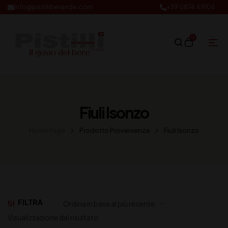
info@pistillibevande.com
+39 0874.69106
0
Fiuli Isonzo
Home Page
Prodotto Provenienza
Fiuli Isonzo
FILTRA
Visualizzazione del risultato