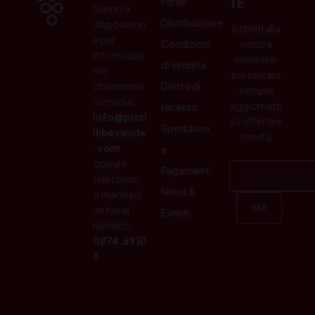
Pistilli
TE
Siamo a
Distribuzione
disposizion
Iscriviti alla
e per
Condizioni
nostra
informazio
newletter
di Vendita
ni e
per restare
chiarimenti.
Diritto di
sempre
Scrivici a:
aggiornato
recesso
info@pisti
su offerte e
Spedizioni
llibevande
novità
.com
e
oppure
Pagamenti
telefonaci
News &
o mandaci
un fax al
Eventi
numero:
0874.6910
6