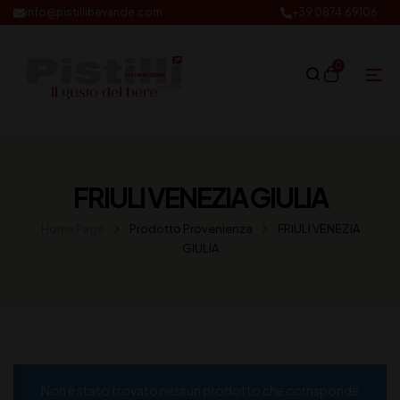
info@pistillibevande.com
+39 0874.69106
0
FRIULI VENEZIA GIULIA
Home Page
Prodotto Provenienza
FRIULI VENEZIA
GIULIA
Non è stato trovato nessun prodotto che corrisponde