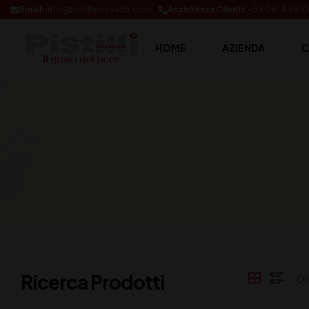
Email:
info@pistillibevande.com
Assistenza Clienti:
+39 0874.691
HOME
AZIENDA
C
Ricerca Prodotti