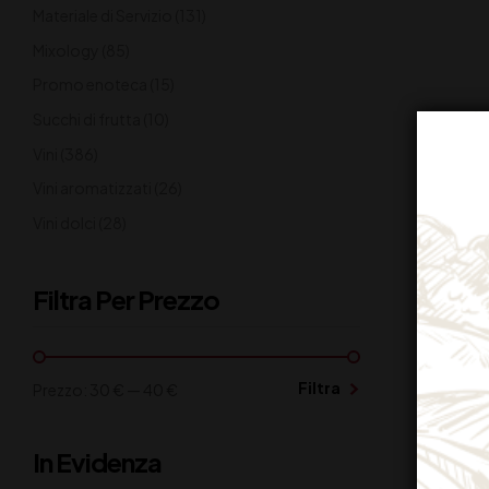
Materiale di Servizio
(131)
Mixology
(85)
Promo enoteca
(15)
Succhi di frutta
(10)
Vini
(386)
Vini aromatizzati
(26)
Vini dolci
(28)
Filtra Per Prezzo
Filtra
Prezzo:
30 €
—
40 €
In Evidenza