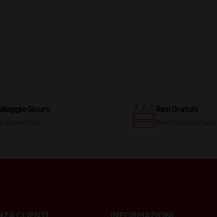
llaggio Sicuro
Resi Gratuiti
% Garantito
Restituiscilo fac
NZA CLIENTI
INFORMAZIONI