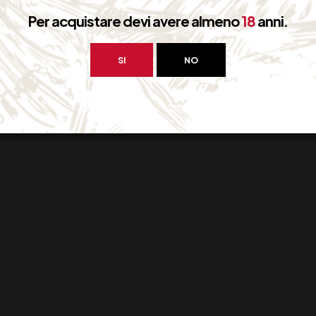
Per acquistare devi avere almeno
18
anni.
SI
NO