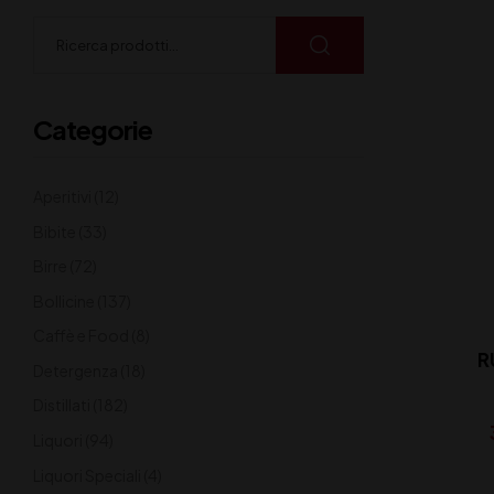
Categorie
Aperitivi
(12)
Bibite
(33)
Birre
(72)
Bollicine
(137)
Caffè e Food
(8)
R
Detergenza
(18)
Distillati
(182)
Liquori
(94)
Liquori Speciali
(4)