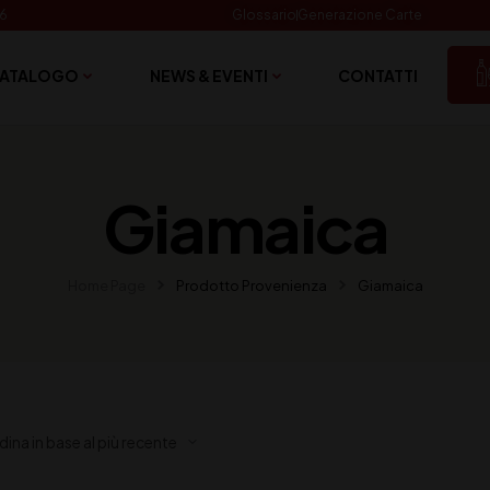
06
Glossario
Generazione Carte
ATALOGO
NEWS & EVENTI
CONTATTI
Giamaica
Home Page
Prodotto Provenienza
Giamaica