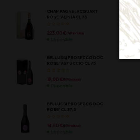
CHAMPAGNE JACQUART
ROSE’ ALPHA CL 75
223,00
€
(IVA inclusa)
Disponibile
BELLUSSI PROSECCO DOC
ROSE’ ASTUCCIO CL 75
19,00
€
(IVA inclusa)
Disponibile
BELLUSSI PROSECCO DOC
ROSE’ CL 37,5
14,50
€
(IVA inclusa)
Disponibile