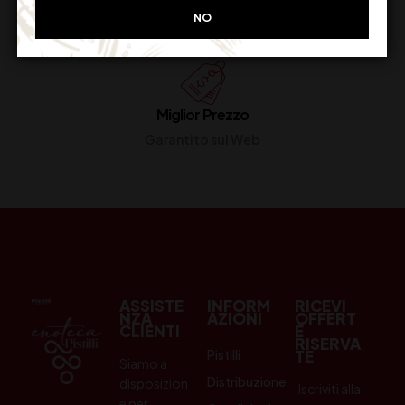
Restituiscilo facilmente
NO
Miglior Prezzo
Garantito sul Web
ASSISTE
INFORM
RICEVI
NZA
AZIONI
OFFERT
CLIENTI
E
RISERVA
Pistilli
TE
Siamo a
Distribuzione
disposizion
Iscriviti alla
e per