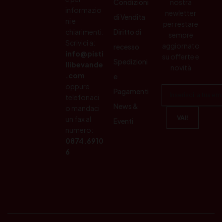
Condizioni
nostra
informazio
newletter
di Vendita
ni e
per restare
chiarimenti.
Diritto di
sempre
Scrivici a:
aggiornato
recesso
info@pisti
su offerte e
Spedizioni
llibevande
novità
.com
e
oppure
Pagamenti
telefonaci
News &
o mandaci
un fax al
Eventi
numero:
0874.6910
6