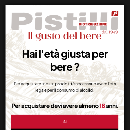
Supporto Clienti
Hai l'età giusta per
Dal lunedi al venerdi
bere ?
Per acquistare i nostri prodotti è necessario avere l'età
Imballaggio Sicuro
legale per il consumo di alcolici.
100% Garantito
Per acquistare devi avere almeno
18
anni.
SI
Resi Gratuiti