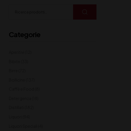
Categorie
Aperitivi
(12)
Bibite
(33)
Birre
(72)
Bollicine
(137)
Caffè e Food
(8)
Detergenza
(18)
Distillati
(182)
Liquori
(94)
Liquori Speciali
(4)