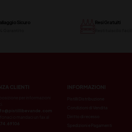
llaggio Sicuro
Resi Gratuiti
% Garantito
Restituiscilo fac
NZA CLIENTI
INFORMAZIONI
posizione per informazioni
Pistilli Distribuzione
i.
Condizioni di Vendita
nfo@pistillibevande.com
Diritto di recesso
fonaci o mandaci un fax al
74.69106
Spedizioni e Pagamenti