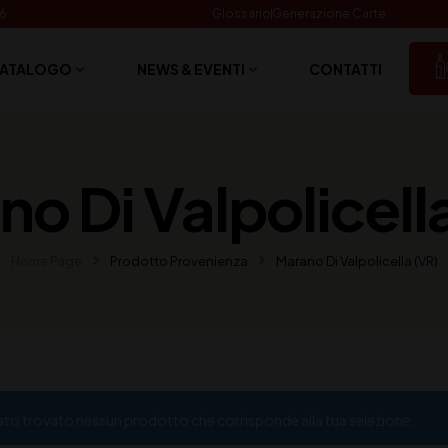
06
Glossario
Generazione Carte
ATALOGO
NEWS & EVENTI
CONTATTI
o Di Valpolicell
Home Page
Prodotto Provenienza
Marano Di Valpolicella (VR)
ato trovato nessun prodotto che corrisponde alla tua selezione.