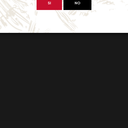
SI
NO