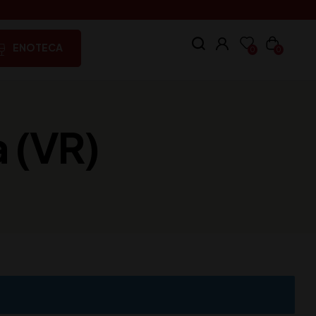
ENOTECA
0
0
a (VR)