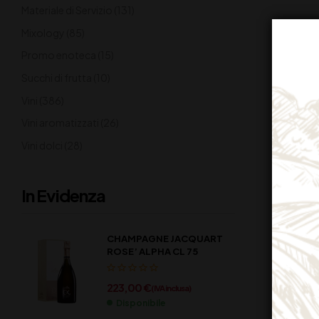
Materiale di Servizio
(131)
Mixology
(85)
Promo enoteca
(15)
Succhi di frutta
(10)
Vini
(386)
Vini aromatizzati
(26)
Vini dolci
(28)
In Evidenza
CHAMPAGNE JACQUART
ROSE’ ALPHA CL 75
223,00
€
(IVA inclusa)
Disponibile