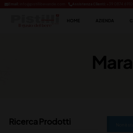
Email:
info@pistillibevande.com
Assistenza Clienti:
+39 0874.691
HOME
AZIENDA
C
Maran
Ricerca Prodotti
Non è st