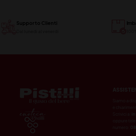
Supporto Clienti
Imba
Dal lunedi al venerdi
100
ASSISTE
Siamo a dis
e chiariment
Scrivici a:
i
oppure tele
numero:
08