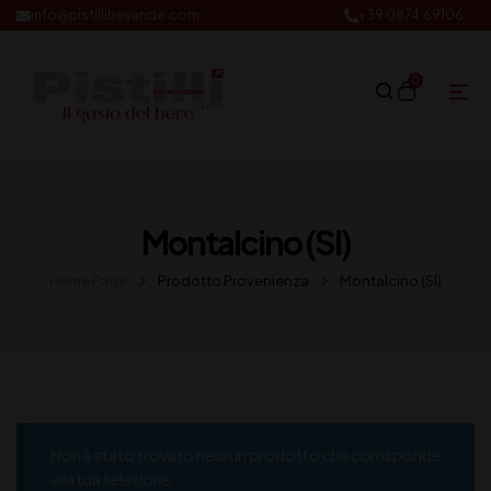
info@pistillibevande.com
+39 0874.69106
0
Montalcino (SI)
Home Page
Prodotto Provenienza
Montalcino (SI)
Non è stato trovato nessun prodotto che corrisponde
alla tua selezione.