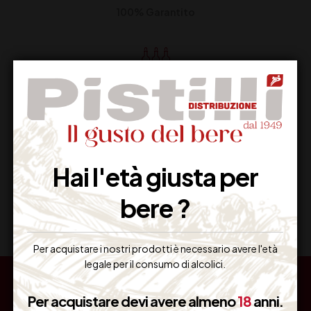
100% Garantito
Resi Gratuiti
Restituiscilo facilmente
Hai l'età giusta per
Miglior Prezzo
bere ?
Garantito sul Web
Per acquistare i nostri prodotti è necessario avere l'età
legale per il consumo di alcolici.
Per acquistare devi avere almeno
18
anni.