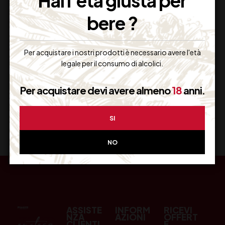
Hai l'età giusta per
bere ?
Resi Gratuiti
Restituiscilo facilmente
Per acquistare i nostri prodotti è necessario avere l'età
legale per il consumo di alcolici.
Per acquistare devi avere almeno
18
anni.
Miglior Prezzo
Garantito sul Web
SI
NO
ASSISTE
INFORM
RICEVI
NZA
AZIONI
OFFERT
CLIENTI
E