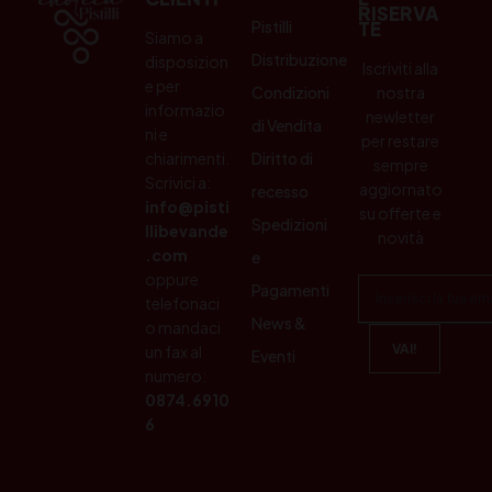
RISERVA
Pistilli
TE
Siamo a
Distribuzione
disposizion
Iscriviti alla
e per
Condizioni
nostra
informazio
newletter
di Vendita
ni e
per restare
chiarimenti.
Diritto di
sempre
Scrivici a:
aggiornato
recesso
info@pisti
su offerte e
Spedizioni
llibevande
novità
.com
e
oppure
Pagamenti
telefonaci
News &
o mandaci
un fax al
Eventi
numero:
0874.6910
6