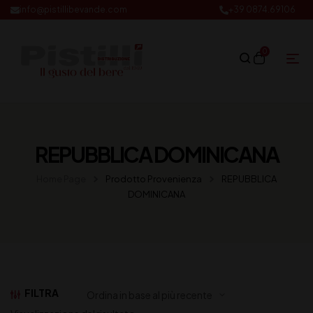
info@pistillibevande.com
+39 0874.69106
0
REPUBBLICA DOMINICANA
Home Page
Prodotto Provenienza
REPUBBLICA
DOMINICANA
FILTRA