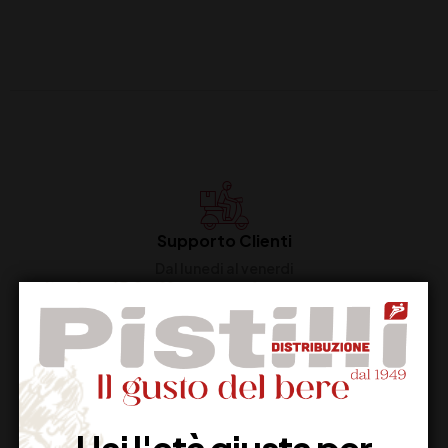
Supporto Clienti
Dal lunedi al venerdi
Imballaggio Sicuro
100% Garantito