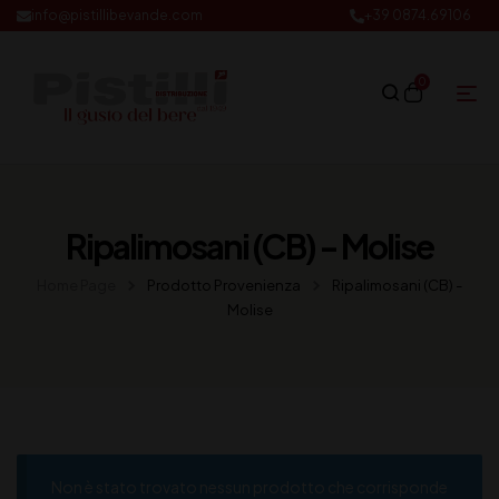
info@pistillibevande.com
+39 0874.69106
0
Ripalimosani (CB) - Molise
Home Page
Prodotto Provenienza
Ripalimosani (CB) -
Molise
Non è stato trovato nessun prodotto che corrisponde