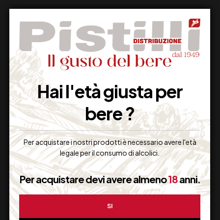
Supporto Clienti
Hai l'età giusta per
Dal lunedi al venerdi
bere ?
Per acquistare i nostri prodotti è necessario avere l'età
Imballaggio Sicuro
legale per il consumo di alcolici.
100% Garantito
Per acquistare devi avere almeno
18
anni.
SI
Resi Gratuiti