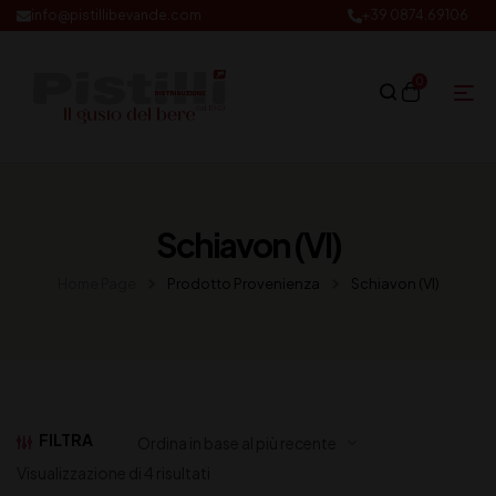
info@pistillibevande.com
+39 0874.69106
0
Schiavon (VI)
Home Page
Prodotto Provenienza
Schiavon (VI)
FILTRA
Visualizzazione di 4 risultati