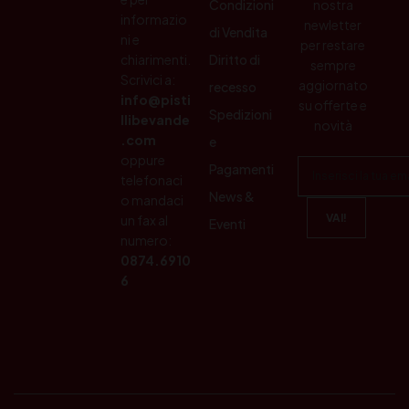
Condizioni
nostra
informazio
newletter
di Vendita
ni e
per restare
chiarimenti.
Diritto di
sempre
Scrivici a:
aggiornato
recesso
info@pisti
su offerte e
Spedizioni
llibevande
novità
.com
e
oppure
Pagamenti
telefonaci
News &
o mandaci
un fax al
Eventi
numero:
0874.6910
6