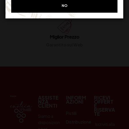
Restituiscilo facilmente
NO
Miglior Prezzo
Garantito sul Web
ASSISTE
INFORM
RICEVI
NZA
AZIONI
OFFERT
CLIENTI
E
RISERVA
Pistilli
TE
Siamo a
Distribuzione
disposizion
Iscriviti alla
e per