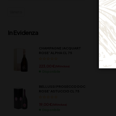
Veneto
In Evidenza
CHAMPAGNE JACQUART
ROSE’ ALPHA CL 75
223,00
€
(IVA inclusa)
Disponibile
BELLUSSI PROSECCO DOC
ROSE’ ASTUCCIO CL 75
19,00
€
(IVA inclusa)
Disponibile