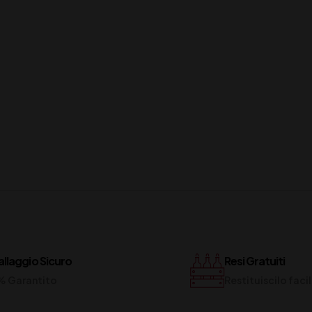
llaggio Sicuro
Resi Gratuiti
% Garantito
Restituiscilo fac