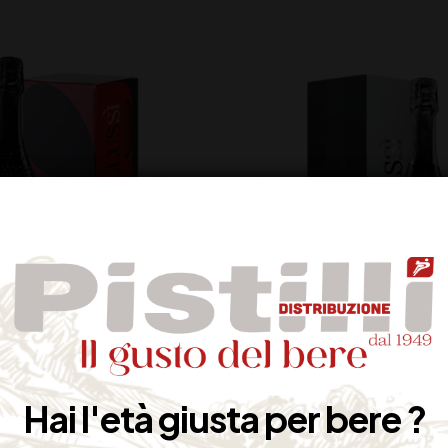
 CUVEE PRESTIGE BRUT L
BELLUSSI CUVEE PREST
1,5
BRUT 1,5 LT
Hai l'età giusta per bere ?