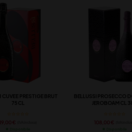
I CUVEE PRESTIGE BRUT
BELLUSSI PROSECCO D
75 CL
JEROBOAM CL 3
19,00
€
108,00
€
(IVA inclusa)
(IVA inclu
Disponibile
Disponibile