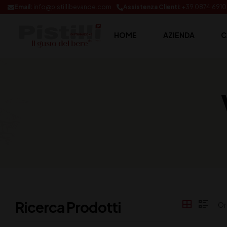
Email:
info@pistillibevande.com
Assistenza Clienti:
+39 0874.691
HOME
AZIENDA
C
Ricerca Prodotti