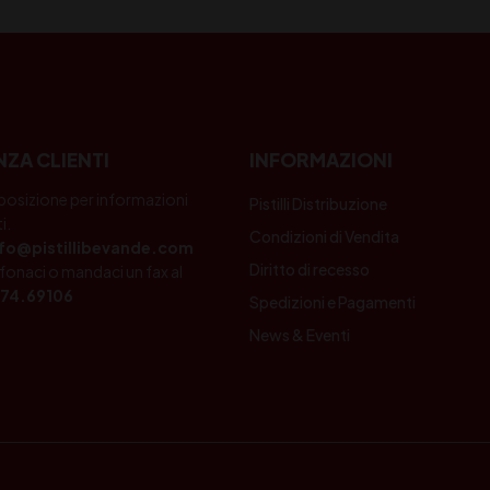
NZA CLIENTI
INFORMAZIONI
posizione per informazioni
Pistilli Distribuzione
i.
Condizioni di Vendita
nfo@pistillibevande.com
Diritto di recesso
fonaci o mandaci un fax al
74.69106
Spedizioni e Pagamenti
News & Eventi