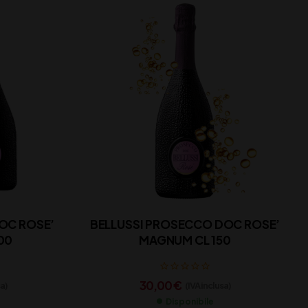
OC ROSE’
BELLUSSI PROSECCO DOC ROSE’
00
MAGNUM CL 150
30,00
€
sa)
(IVA inclusa)
Disponibile