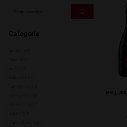
Categorie
Aperitivi
(12)
Bibite
(33)
Birre
(72)
Bollicine
(137)
Caffè e Food
(8)
BELLUSS
Detergenza
(18)
Distillati
(182)
Liquori
(94)
Liquori Speciali
(4)