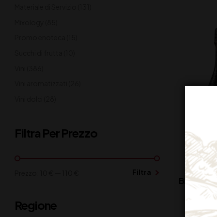
Materiale di Servizio
(131)
Mixology
(85)
Promo enoteca
(15)
Succhi di frutta
(10)
Vini
(386)
Vini aromatizzati
(26)
Vini dolci
(28)
Filtra Per Prezzo
Filtra
Prezzo:
10 €
—
110 €
BELLUSSI
Regione