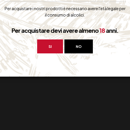
33,00
€
35,00
€
(IVA inclusa)
(IVA inclus
Per acquistare i nostri prodotti è necessario avere l'età legale per
Disponibile
Disponibile
il consumo di alcolici.
Per acquistare devi avere almeno
18
anni.
SI
NO