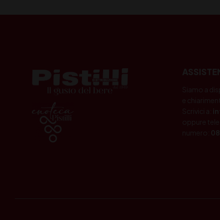
ASSISTE
Siamo a dis
e chiariment
Scrivici a:
i
oppure tele
numero:
08