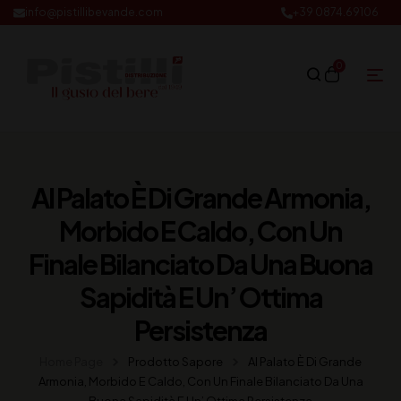
info@pistillibevande.com
+39 0874.69106
0
Al Palato È Di Grande Armonia,
Morbido E Caldo, Con Un
Finale Bilanciato Da Una Buona
Sapidità E Un’ Ottima
Persistenza
Home Page
Prodotto Sapore
Al Palato È Di Grande
Armonia, Morbido E Caldo, Con Un Finale Bilanciato Da Una