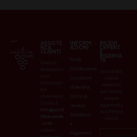
ASSISTE
INFORM
RICEVI
NZA
AZIONI
OFFERT
CLIENTI
E
RISERVA
Pistilli
TE
Siamo a
Distribuzione
disposizion
Iscriviti alla
e per
Condizioni
nostra
informazio
newletter
di Vendita
ni e
per restare
chiarimenti.
Diritto di
sempre
Scrivici a:
aggiornato
recesso
info@pisti
su offerte e
Spedizioni
llibevande
novità
.com
e
oppure
Pagamenti
telefonaci