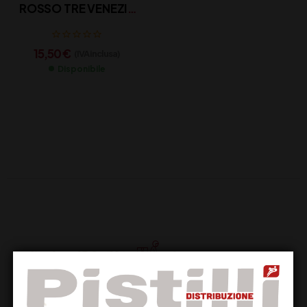
ROSSO TRE VENEZIE
IGT CL 75
15,50
€
(IVA inclusa)
Disponibile
Supporto Clienti
Dal lunedi al venerdi