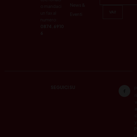
News &
o mandaci
un fax al
Eventi
numero:
0874.6910
6
SEGUICI SU
P
ri
v
a
c
y
P
o