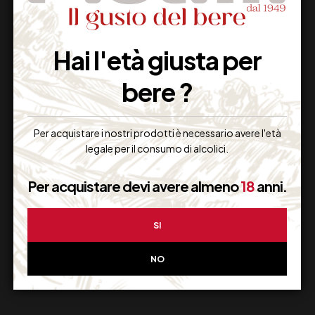
Hai l'età giusta per
Imballaggio Sicuro
bere ?
100% Garantito
Per acquistare i nostri prodotti è necessario avere l'età
legale per il consumo di alcolici.
Resi Gratuiti
Per acquistare devi avere almeno
18
anni.
Restituiscilo facilmente
SI
NO
Miglior Prezzo
Garantito sul Web