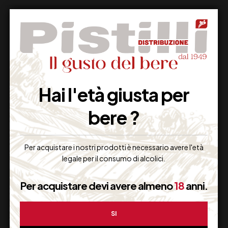
Supporto Clienti
Hai l'età giusta per
Dal lunedi al venerdi
bere ?
Per acquistare i nostri prodotti è necessario avere l'età
Imballaggio Sicuro
legale per il consumo di alcolici.
100% Garantito
Per acquistare devi avere almeno
18
anni.
SI
Resi Gratuiti