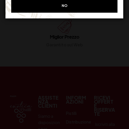
Restituiscilo facilmente
NO
Miglior Prezzo
Garantito sul Web
ASSISTE
INFORM
RICEVI
NZA
AZIONI
OFFERT
CLIENTI
E
RISERVA
Pistilli
TE
Siamo a
Distribuzione
disposizion
Iscriviti alla
e per