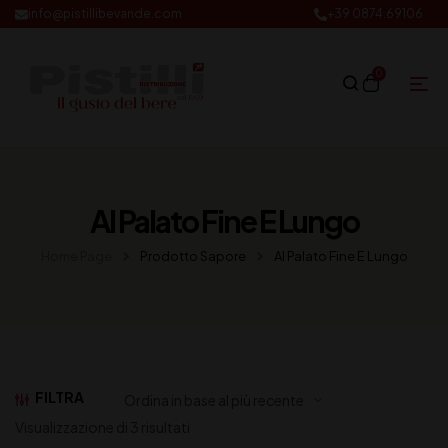
info@pistillibevande.com
+39 0874.69106
0
Al Palato Fine E Lungo
Home Page
Prodotto Sapore
Al Palato Fine E Lungo
FILTRA
Visualizzazione di 3 risultati