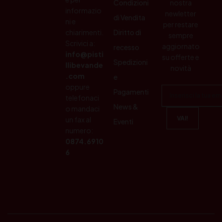
Condizioni
nostra
informazio
newletter
di Vendita
ni e
per restare
chiarimenti.
Diritto di
sempre
Scrivici a:
aggiornato
recesso
info@pisti
su offerte e
Spedizioni
llibevande
novità
.com
e
oppure
Pagamenti
telefonaci
News &
o mandaci
un fax al
Eventi
numero:
0874.6910
6