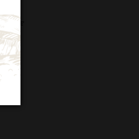
OC ROSE’
)