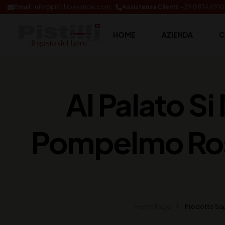
Email:
info@pistillibevande.com
Assistenza Clienti:
+39 0874.691
HOME
AZIENDA
C
Al Palato Si
Pompelmo Rosa
Home Page
Prodotto Sa