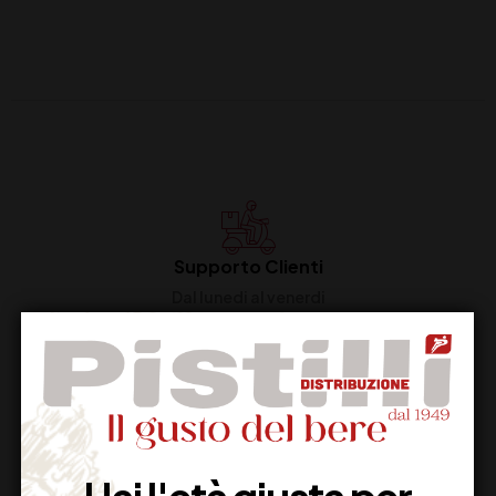
Supporto Clienti
Dal lunedi al venerdi
Imballaggio Sicuro
100% Garantito