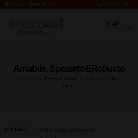
info@pistillibevande.com
+39 0874.69106
0
Amabile, Speziato E Robusto
Home Page
Prodotto Sapore
Amabile, Speziato E
Robusto
FILTRA