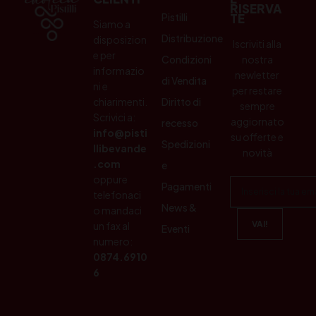
RISERVA
Pistilli
TE
Siamo a
Distribuzione
disposizion
Iscriviti alla
e per
Condizioni
nostra
informazio
newletter
di Vendita
ni e
per restare
chiarimenti.
Diritto di
sempre
Scrivici a:
aggiornato
recesso
info@pisti
su offerte e
Spedizioni
llibevande
novità
.com
e
oppure
Pagamenti
telefonaci
News &
o mandaci
un fax al
Eventi
numero:
0874.6910
6