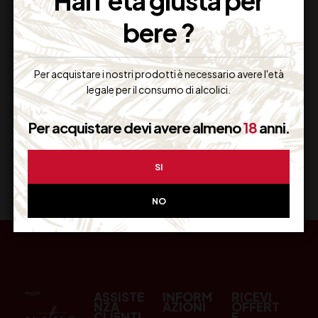
Hai l'età giusta per
bere ?
Resi Gratuiti
Restituiscilo facilmente
Per acquistare i nostri prodotti è necessario avere l'età
legale per il consumo di alcolici.
Per acquistare devi avere almeno
18
anni.
Miglior Prezzo
Garantito sul Web
SI
NO
ASSISTE
INFORM
RICEVI
NZA
AZIONI
OFFERT
CLIENTI
E