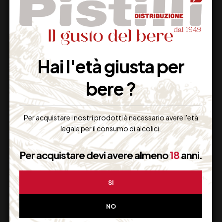
Supporto Clienti
Dal lunedi al venerdi
Hai l'età giusta per
bere ?
Imballaggio Sicuro
100% Garantito
Per acquistare i nostri prodotti è necessario avere l'età
legale per il consumo di alcolici.
Per acquistare devi avere almeno
18
anni.
Resi Gratuiti
Restituiscilo facilmente
SI
NO