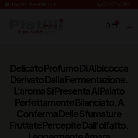
info@pistillibevande.com
+39 0874.69106
0
Delicato Profumo Di Albicocca
Derivato Dalla Fermentazione.
L'aroma Si Presenta Al Palato
Perfettamente Bilanciato, A
Conferma Delle Sfumature
Fruttate Percepite Dall'olfatto.
Leggermente Amara