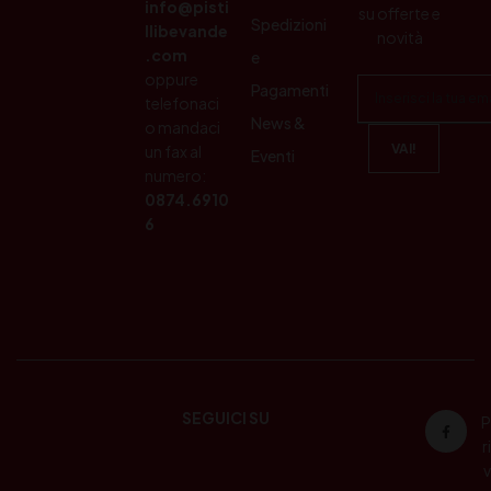
info@pisti
su offerte e
Spedizioni
llibevande
novità
.com
e
oppure
Pagamenti
telefonaci
News &
o mandaci
un fax al
Eventi
numero:
0874.6910
6
SEGUICI SU
P
ri
v