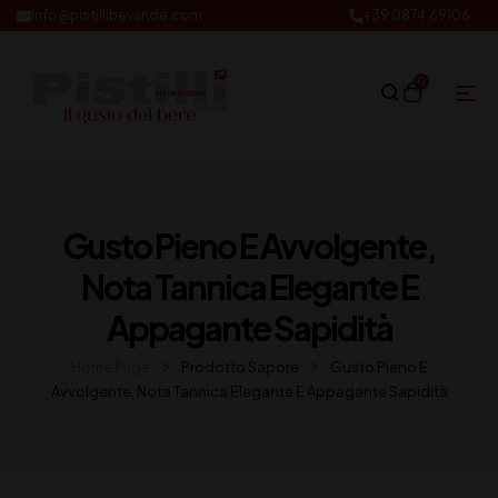
info@pistillibevande.com
+39 0874.69106
0
Gusto Pieno E Avvolgente,
Nota Tannica Elegante E
Appagante Sapidità
Home Page
Prodotto Sapore
Gusto Pieno E
Avvolgente, Nota Tannica Elegante E Appagante Sapidità