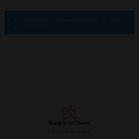
Non è stato trovato nessun prodotto che corrisponde
alla tua selezione.
Supporto Clienti
Dal lunedi al venerdi