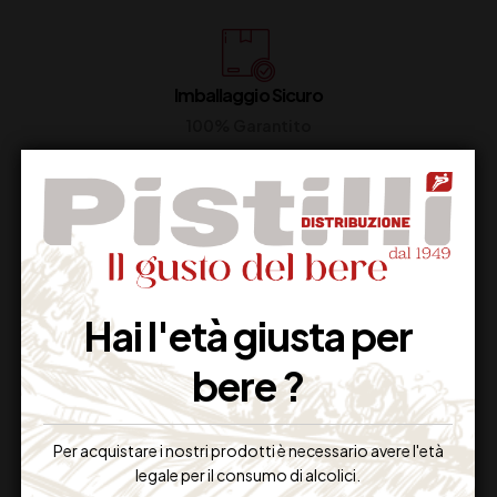
Imballaggio Sicuro
100% Garantito
Resi Gratuiti
Restituiscilo facilmente
Hai l'età giusta per
bere ?
Miglior Prezzo
Garantito sul Web
Per acquistare i nostri prodotti è necessario avere l'età
legale per il consumo di alcolici.