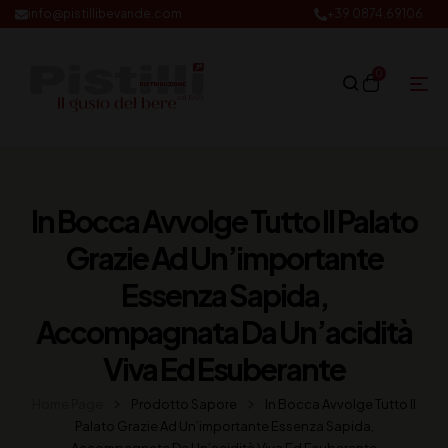
info@pistillibevande.com
+39 0874.69106
0
In Bocca Avvolge Tutto Il Palato
Grazie Ad Un’importante
Essenza Sapida,
Accompagnata Da Un’acidità
Viva Ed Esuberante
Home Page
Prodotto Sapore
In Bocca Avvolge Tutto Il
Palato Grazie Ad Un’importante Essenza Sapida,