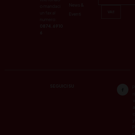
News &
o mandaci
un fax al
Eventi
numero:
0874.6910
6
SEGUICI SU
P
ri
v
a
c
y
P
o