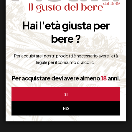
Hai l'età giusta per
Imballaggio Sicuro
bere ?
100% Garantito
Per acquistare i nostri prodotti è necessario avere l'età
legale per il consumo di alcolici.
Resi Gratuiti
Per acquistare devi avere almeno
18
anni.
Restituiscilo facilmente
SI
NO
Miglior Prezzo
Garantito sul Web