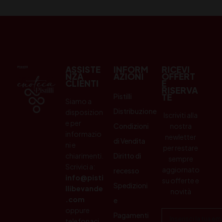
ASSISTE
INFORM
RICEVI
NZA
AZIONI
OFFERT
CLIENTI
E
RISERVA
Pistilli
TE
Siamo a
Distribuzione
disposizion
Iscriviti alla
e per
Condizioni
nostra
informazio
newletter
di Vendita
ni e
per restare
chiarimenti.
Diritto di
sempre
Scrivici a:
aggiornato
recesso
info@pisti
su offerte e
Spedizioni
llibevande
novità
.com
e
oppure
Pagamenti
telefonaci