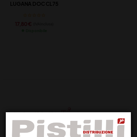
LUGANA DOC CL75
17,80
€
(IVA inclusa)
Disponibile
Supporto Clienti
Dal lunedi al venerdi