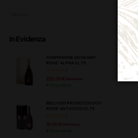
Abruzzo
In Evidenza
CHAMPAGNE JACQUART
ROSE’ ALPHA CL 75
223,00
€
(IVA inclusa)
Disponibile
BELLUSSI PROSECCO DOC
ROSE’ ASTUCCIO CL 75
19,00
€
(IVA inclusa)
Disponibile