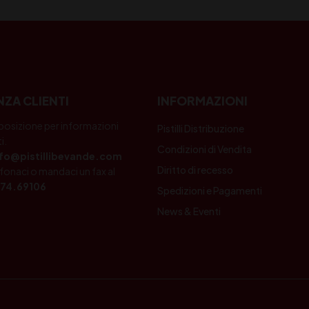
NZA CLIENTI
INFORMAZIONI
posizione per informazioni
Pistilli Distribuzione
i.
Condizioni di Vendita
nfo@pistillibevande.com
Diritto di recesso
fonaci o mandaci un fax al
74.69106
Spedizioni e Pagamenti
News & Eventi