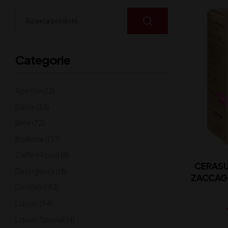
Categorie
Aperitivi
(12)
Bibite
(33)
Birre
(72)
Bollicine
(137)
Caffè e Food
(8)
CERAS
Detergenza
(18)
ZACCAGN
Distillati
(182)
Liquori
(94)
Liquori Speciali
(4)