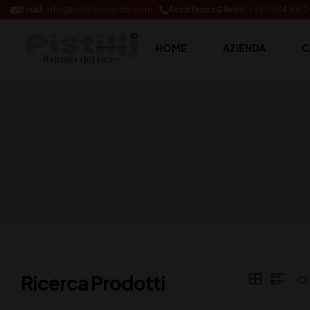
Email:
info@pistillibevande.com
Assistenza Clienti:
+39 0874.691
HOME
AZIENDA
C
Ricerca Prodotti