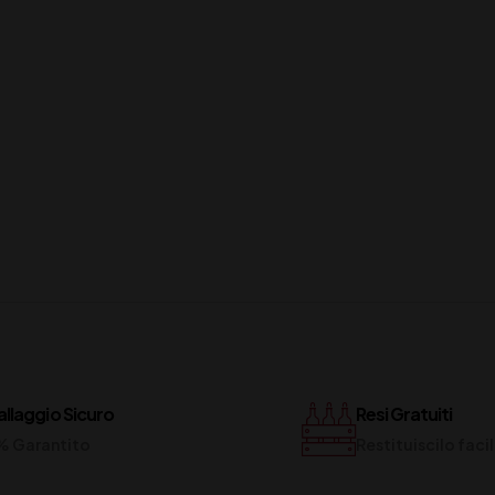
llaggio Sicuro
Resi Gratuiti
% Garantito
Restituiscilo fac