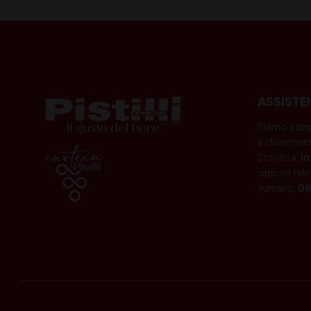
ASSISTE
Siamo a dis
e chiariment
Scrivici a:
i
oppure tele
numero:
08