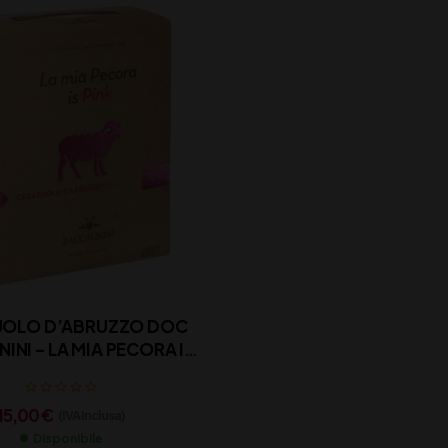
UOLO D’ABRUZZO DOC
INI – LA MIA PECORA IS
PINK
15,00
€
(IVA inclusa)
Disponibile