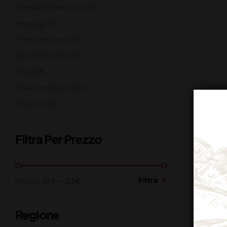
Materiale di Servizio
(131)
Mixology
(85)
Promo enoteca
(15)
Succhi di frutta
(10)
Vini
(386)
Vini aromatizzati
(26)
Vini dolci
(28)
Filtra Per Prezzo
Filtra
Prezzo:
10 €
—
20 €
Regione