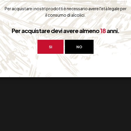
Per acquistare i nostri prodotti è necessario avere l'età legale per
il consumo di alcolici.
Per acquistare devi avere almeno
18
anni.
SI
NO