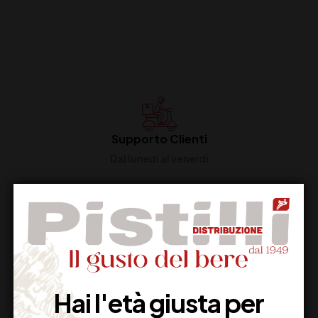
Supporto Clienti
Dal lunedi al venerdi
Imballaggio Sicuro
100% Garantito
Hai l'età giusta per