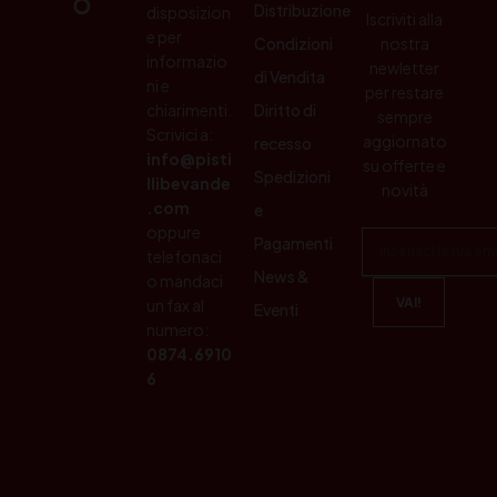
Distribuzione
disposizion
Iscriviti alla
e per
Condizioni
nostra
informazio
newletter
di Vendita
ni e
per restare
chiarimenti.
Diritto di
sempre
Scrivici a:
aggiornato
recesso
info@pisti
su offerte e
Spedizioni
llibevande
novità
.com
e
oppure
Pagamenti
telefonaci
News &
o mandaci
un fax al
Eventi
numero:
0874.6910
6