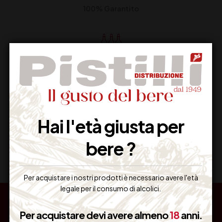
100% Garantito
Resi Gratuiti
Restituiscilo facilmente
Hai l'età giusta per
Miglior Prezzo
bere ?
Garantito sul Web
Per acquistare i nostri prodotti è necessario avere l'età
legale per il consumo di alcolici.
Per acquistare devi avere almeno
18
anni.