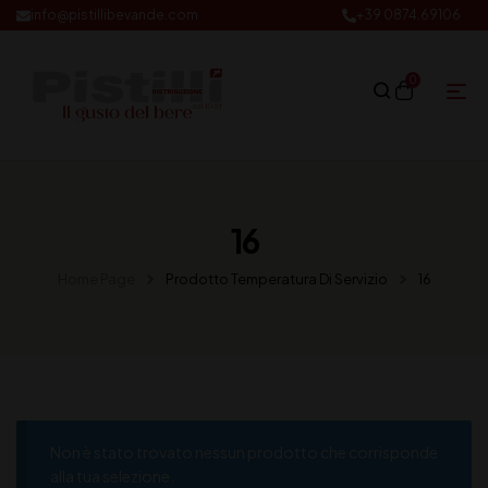
info@pistillibevande.com
+39 0874.69106
0
16
Home Page
Prodotto Temperatura Di Servizio
16
Non è stato trovato nessun prodotto che corrisponde
alla tua selezione.