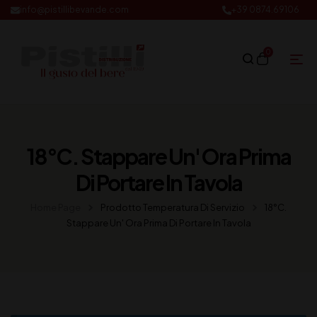
info@pistillibevande.com
+39 0874.69106
0
18°C. Stappare Un' Ora Prima
Di Portare In Tavola
Home Page
Prodotto Temperatura Di Servizio
18°C.
Stappare Un' Ora Prima Di Portare In Tavola