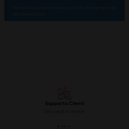
Non è stato trovato nessun prodotto che corrisponde
alla tua selezione.
Supporto Clienti
Dal lunedi al venerdi