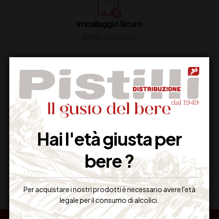
Imballaggio Sicuro
100% Garantito
Resi Gratuiti
Restituiscilo facilmente
Hai l'età giusta per
bere ?
Miglior Prezzo
Garantito sul Web
Per acquistare i nostri prodotti è necessario avere l'età
legale per il consumo di alcolici.