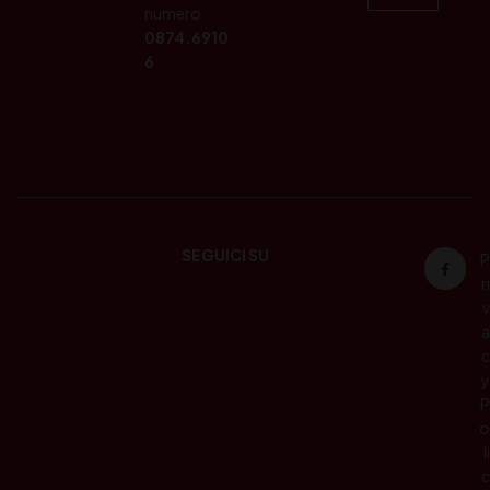
numero:
0874.6910
6
SEGUICI SU
P
ri
v
a
c
y
P
o
li
c