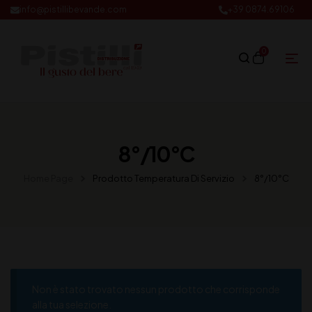
info@pistillibevande.com
+39 0874.69106
0
8°/10°C
Home Page
Prodotto Temperatura Di Servizio
8°/10°C
Non è stato trovato nessun prodotto che corrisponde
alla tua selezione.