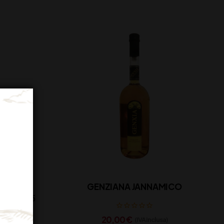
G BRUT
GENZIANA JANNAMICO
MA CL 75
20,00
€
(IVA inclusa)