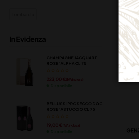
Lombardia
In Evidenza
CHAMPAGNE JACQUART
ROSE’ ALPHA CL 75
223,00
€
(IVA inclusa)
Disponibile
BELLUSSI PROSECCO DOC
ROSE’ ASTUCCIO CL 75
19,00
€
(IVA inclusa)
GENZ
Disponibile