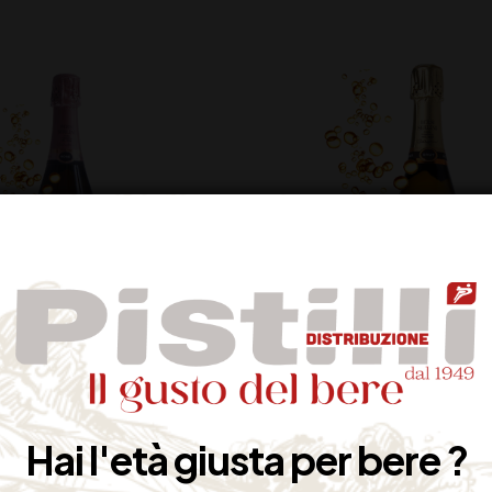
IACORTA DOCG ROSE
FRANCIACORTA DOC
RSI SERLINI CL 75
BERSI SERLINI ANTEPRI
Hai l'età giusta per bere ?