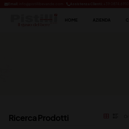
Email:
info@pistillibevande.com
Assistenza Clienti:
+39 0874.691
HOME
AZIENDA
C
Ricerca Prodotti