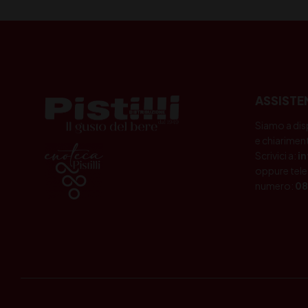
ASSISTE
Siamo a dis
e chiariment
Scrivici a:
i
oppure tele
numero:
08