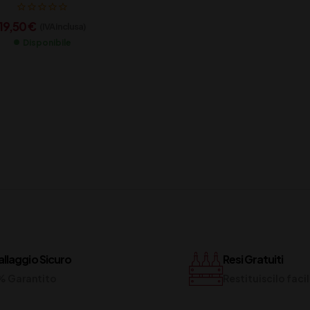
19,50
€
(IVA inclusa)
Disponibile
llaggio Sicuro
Resi Gratuiti
% Garantito
Restituiscilo fac