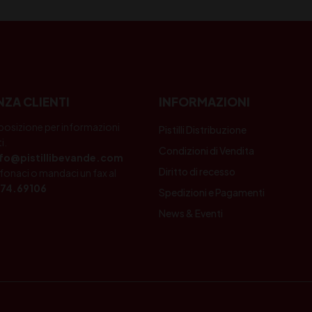
NZA CLIENTI
INFORMAZIONI
posizione per informazioni
Pistilli Distribuzione
i.
Condizioni di Vendita
nfo@pistillibevande.com
Diritto di recesso
fonaci o mandaci un fax al
74.69106
Spedizioni e Pagamenti
News & Eventi