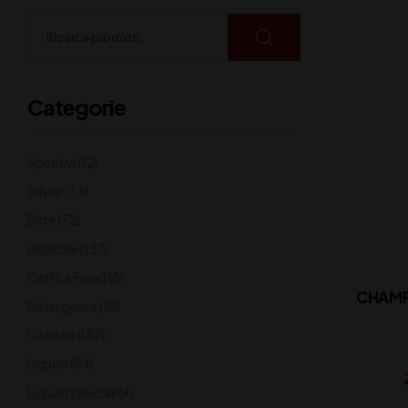
Categorie
Aperitivi
(12)
Bibite
(33)
Birre
(72)
Bollicine
(137)
Caffè e Food
(8)
CHAMP
Detergenza
(18)
Distillati
(182)
Liquori
(94)
Liquori Speciali
(4)