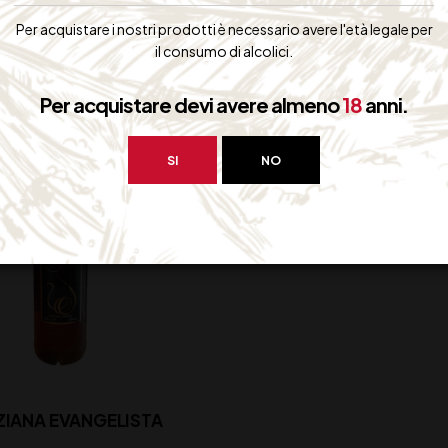
34,50
€
26,50
€
(IVA inclusa)
(IVA inclus
Per acquistare i nostri prodotti è necessario avere l'età legale per
Disponibile
Disponibile
il consumo di alcolici.
Per acquistare devi avere almeno
18
anni.
SI
NO
IANA EVANGELISTA