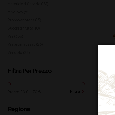
Materiale di Servizio
(131)
Mixology
(85)
Promo enoteca
(15)
Succhi di frutta
(10)
Vini
(386)
Vini aromatizzati
(26)
Vini dolci
(28)
Filtra Per Prezzo
Filtra
Prezzo:
10 €
—
70 €
FRANC
BE
Regione