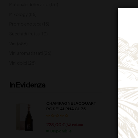
Materiale di Servizio
(131)
Mixology
(85)
Promo enoteca
(15)
Succhi di frutta
(10)
Vini
(386)
Vini aromatizzati
(26)
Vini dolci
(28)
In Evidenza
CHAMPAGNE JACQUART
ROSE’ ALPHA CL 75
223,00
€
(IVA inclusa)
Disponibile