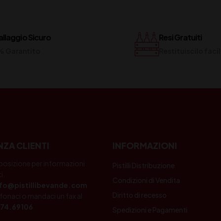
llaggio Sicuro
Resi Gratuiti
% Garantito
Restituiscilo fac
NZA CLIENTI
INFORMAZIONI
posizione per informazioni
Pistilli Distribuzione
i.
Condizioni di Vendita
nfo@pistillibevande.com
Diritto di recesso
fonaci o mandaci un fax al
74.69106
Spedizioni e Pagamenti