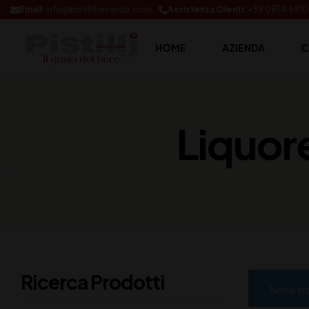
Email:
info@pistillibevande.com
Assistenza Clienti:
+39 0874.691
HOME
AZIENDA
C
Liquor
Ricerca Prodotti
Non è st