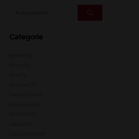
Categorie
Aperitivi
(12)
Bibite
(33)
Birre
(72)
Bollicine
(137)
Caffè e Food
(8)
Detergenza
(18)
Distillati
(182)
Liquori
(94)
Liquori Speciali
(4)