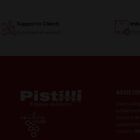
Supporto Clienti
Imba
Dal lunedi al venerdi
100
ASSISTE
Siamo a dis
e chiariment
Scrivici a:
i
oppure tele
numero:
08