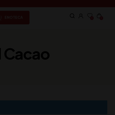
ENOTECA
0
0
l Cacao