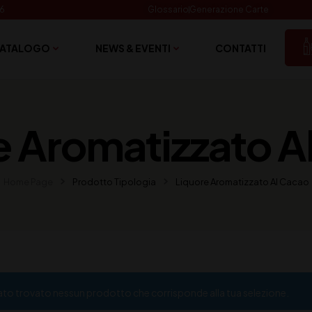
06
Glossario
Generazione Carte
ATALOGO
NEWS & EVENTI
CONTATTI
e Aromatizzato A
Home Page
Prodotto Tipologia
Liquore Aromatizzato Al Cacao
ato trovato nessun prodotto che corrisponde alla tua selezione.