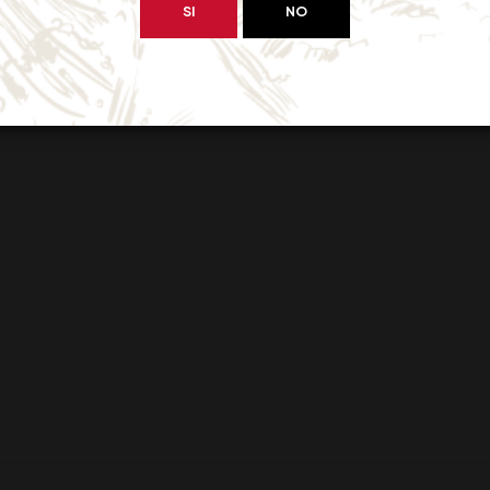
SI
NO