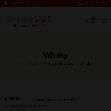
info@pistillibevande.com
+39 0874.69106
0
Whisky
Home Page
Prodotto Tipologia
Whisky
FILTRA
Visualizzazione del risultato