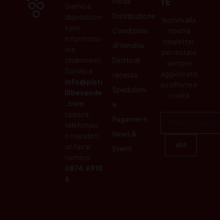
Pistilli
TE
Siamo a
Distribuzione
disposizion
Iscriviti alla
e per
Condizioni
nostra
informazio
newletter
di Vendita
ni e
per restare
chiarimenti.
Diritto di
sempre
Scrivici a:
aggiornato
recesso
info@pisti
su offerte e
Spedizioni
llibevande
novità
.com
e
oppure
Pagamenti
telefonaci
News &
o mandaci
un fax al
Eventi
numero:
0874.6910
6