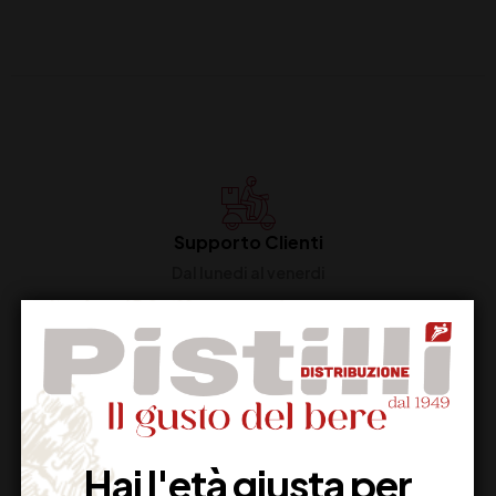
Supporto Clienti
Dal lunedi al venerdi
Imballaggio Sicuro
100% Garantito
Hai l'età giusta per