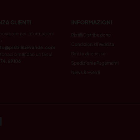
NZA CLIENTI
INFORMAZIONI
posizione per informazioni
Pistilli Distribuzione
i.
Condizioni di Vendita
nfo@pistillibevande.com
Diritto di recesso
fonaci o mandaci un fax al
74.69106
Spedizioni e Pagamenti
News & Eventi