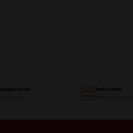
llaggio Sicuro
Resi Gratuiti
% Garantito
Restituiscilo fac