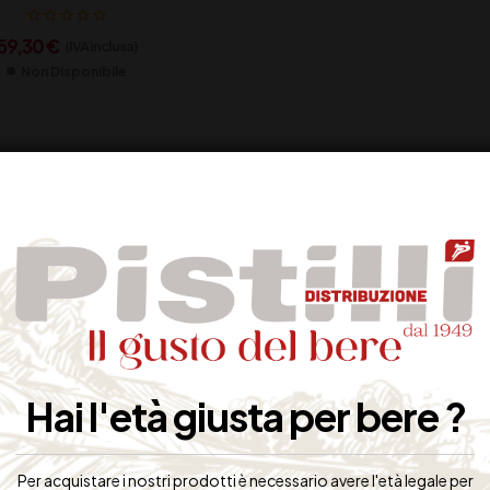
59,30
€
(IVA inclusa)
Non Disponibile
Hai l'età giusta per bere ?
Per acquistare i nostri prodotti è necessario avere l'età legale per