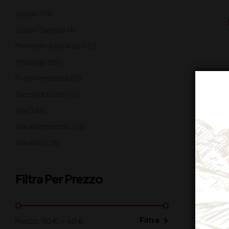
Liquori
(94)
Liquori Speciali
(4)
Materiale di Servizio
(131)
Mixology
(85)
Promo enoteca
(15)
Succhi di frutta
(10)
Vini
(386)
Vini aromatizzati
(26)
Vini dolci
(28)
Filtra Per Prezzo
Filtra
Prezzo:
50 €
—
60 €