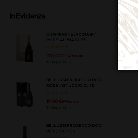
In Evidenza
CHAMPAGNE JACQUART
ROSE’ ALPHA CL 75
223,00
€
(IVA inclusa)
Disponibile
BELLUSSI PROSECCO DOC
ROSE’ ASTUCCIO CL 75
19,00
€
(IVA inclusa)
Disponibile
BELLUSSI PROSECCO DOC
ROSE’ CL 37,5