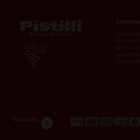
ASSISTE
Siamo a dis
e chiariment
Scrivici a:
i
oppure tele
numero:
08
SEGUICI SU