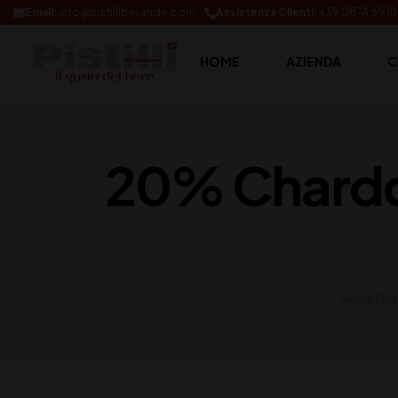
Email:
info@pistillibevande.com
Assistenza Clienti:
+39 0874.691
HOME
AZIENDA
C
20% Chardo
Home Pag