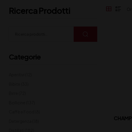
Ricerca Prodotti
Categorie
Aperitivi
(12)
Bibite
(33)
Birre
(72)
Bollicine
(137)
Caffè e Food
(8)
CHAMP
Detergenza
(18)
Distillati
(182)