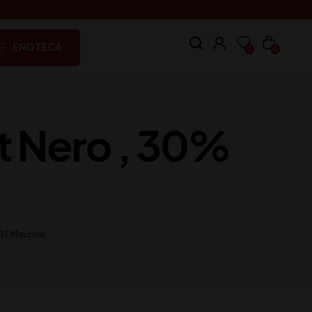
ENOTECA
0
0
 Nero , 30%
OT Meunier