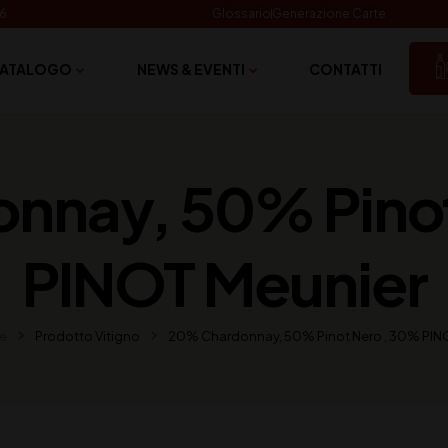
06
Glossario
Generazione Carte
ATALOGO
NEWS & EVENTI
CONTATTI
nnay, 50% Pinot
PINOT Meunier
e
Prodotto Vitigno
20% Chardonnay, 50% Pinot Nero , 30% PIN