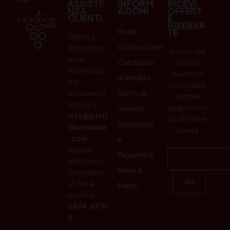
ASSISTE
INFORM
RICEVI
NZA
AZIONI
OFFERT
CLIENTI
E
RISERVA
Pistilli
TE
Siamo a
Distribuzione
disposizion
Iscriviti alla
e per
Condizioni
nostra
informazio
newletter
di Vendita
ni e
per restare
chiarimenti.
Diritto di
sempre
Scrivici a:
aggiornato
recesso
info@pisti
su offerte e
Spedizioni
llibevande
novità
.com
e
oppure
Pagamenti
telefonaci
News &
o mandaci
un fax al
Eventi
numero:
0874.6910
6