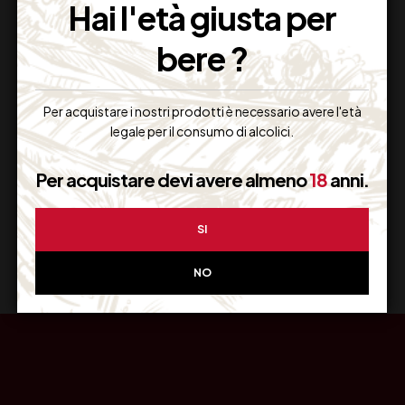
Hai l'età giusta per
bere ?
Resi Gratuiti
Per acquistare i nostri prodotti è necessario avere l'età
Restituiscilo facilmente
legale per il consumo di alcolici.
Per acquistare devi avere almeno
18
anni.
Miglior Prezzo
SI
Garantito sul Web
NO