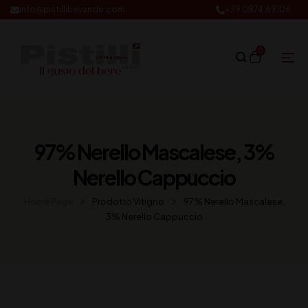
info@pistillibevande.com
+39 0874.69106
0
97% Nerello Mascalese, 3%
Nerello Cappuccio
Home Page
Prodotto Vitigno
97% Nerello Mascalese,
3% Nerello Cappuccio