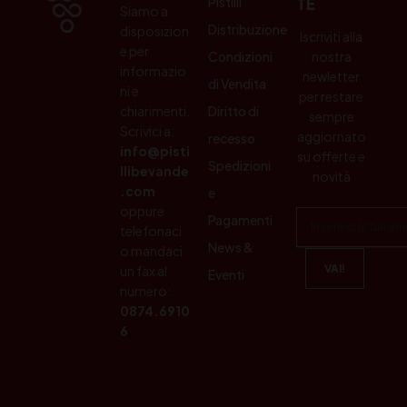
Pistilli
TE
Siamo a
Distribuzione
disposizion
Iscriviti alla
e per
Condizioni
nostra
informazio
newletter
di Vendita
ni e
per restare
chiarimenti.
Diritto di
sempre
Scrivici a:
aggiornato
recesso
info@pisti
su offerte e
Spedizioni
llibevande
novità
.com
e
oppure
Pagamenti
telefonaci
News &
o mandaci
un fax al
Eventi
numero:
0874.6910
6