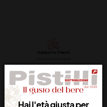
Supporto Clienti
Dal lunedi al venerdi
Imballaggio Sicuro
100% Garantito
Hai l'età giusta per