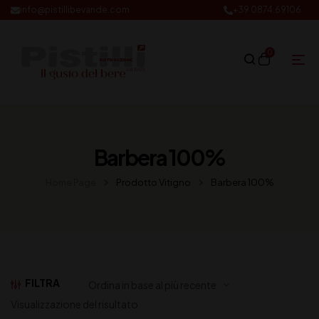
info@pistillibevande.com
+39 0874.69106
0
Barbera 100%
Home Page
Prodotto Vitigno
Barbera 100%
FILTRA
Visualizzazione del risultato