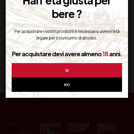
Hai l'età giusta per
bere ?
Resi Gratuiti
Restituiscilo facilmente
Per acquistare i nostri prodotti è necessario avere l'età
legale per il consumo di alcolici.
Per acquistare devi avere almeno
18
anni.
Miglior Prezzo
Garantito sul Web
SI
NO
ASSISTE
INFORM
RICEVI
NZA
AZIONI
OFFERT
CLIENTI
E