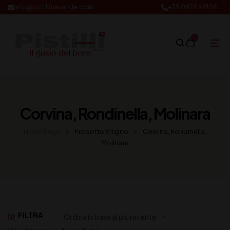
info@pistillibevande.com
+39 0874.69106
0
Corvina, Rondinella, Molinara
Home Page
Prodotto Vitigno
Corvina, Rondinella,
Molinara
FILTRA