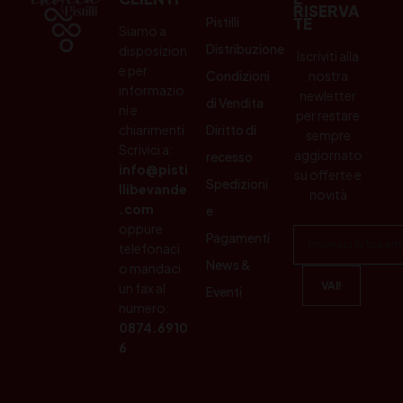
RISERVA
Pistilli
TE
Siamo a
Distribuzione
disposizion
Iscriviti alla
e per
Condizioni
nostra
informazio
newletter
di Vendita
ni e
per restare
chiarimenti.
Diritto di
sempre
Scrivici a:
aggiornato
recesso
info@pisti
su offerte e
Spedizioni
llibevande
novità
.com
e
oppure
Pagamenti
telefonaci
News &
o mandaci
un fax al
Eventi
numero:
0874.6910
6