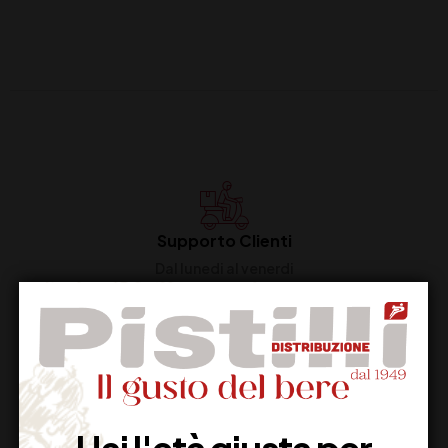
Supporto Clienti
Dal lunedi al venerdi
Imballaggio Sicuro
100% Garantito